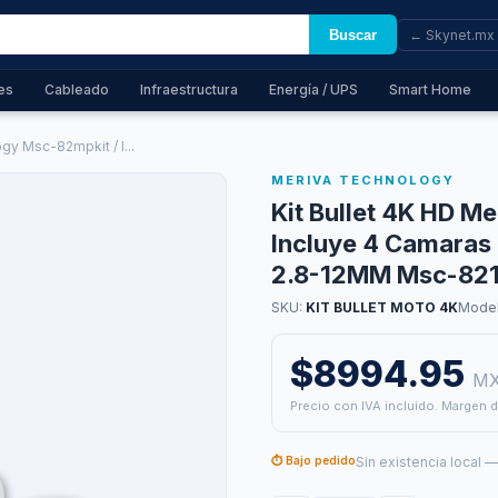
Buscar
← Skynet.mx
es
Cableado
Infraestructura
Energía / UPS
Smart Home
gy Msc-82mpkit / I...
MERIVA TECHNOLOGY
Kit Bullet 4K HD M
Incluye 4 Camaras
2.8-12MM Msc-82
SKU:
KIT BULLET MOTO 4K
Mode
$8994.95
M
Precio con IVA incluido. Margen d
⏱ Bajo pedido
Sin existencia local 