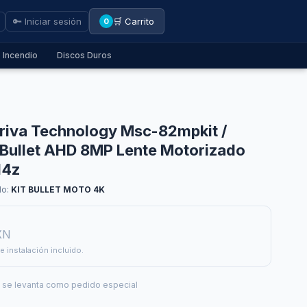
🔑 Iniciar sesión
🛒 Carrito
0
Incendio
Discos Duros
eriva Technology Msc-82mpkit /
 Bullet AHD 8MP Lente Motorizado
14z
lo:
KIT BULLET MOTO 4K
XN
e instalación incluido.
— se levanta como pedido especial