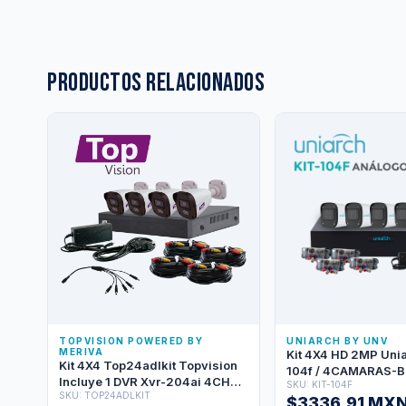
Productos relacionados
TOPVISION POWERED BY
UNIARCH BY UNV
MERIVA
Kit 4X4 HD 2MP Unia
Kit 4X4 Top24adlkit Topvision
104f / 4CAMARAS-B
Incluye 1 DVR Xvr-204ai 4CH
SKU: KIT-104F
UAC-B112-F28 / 2MP
SKU: TOP24ADLKIT
1080 Lite Audio Por Coaxial O
$3336.91 MX
104f-4ch-analogico