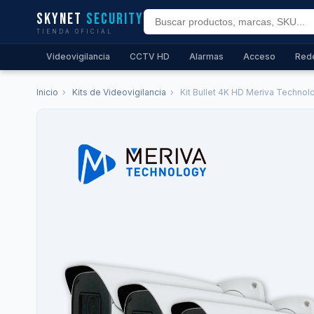
Skynet
Security
TIENDA OFICIAL
Videovigilancia
CCTV HD
Alarmas
Acceso
Red
Inicio
›
Kits de Videovigilancia
›
Kit Bullet 4K HD Meriva Technolo