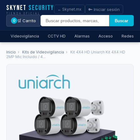
Skynet
Security
🔑 Iniciar sesión
← Skynet.mx
TIENDA OFICIAL
🛒 Carrito
Buscar
0
Videovigilancia
CCTV HD
Alarmas
Acceso
Redes
Inicio
›
Kits de Videovigilancia
›
Kit 4X4 HD Uniarch Kit 4X4 HD
2MP Mic Incluido / 4...