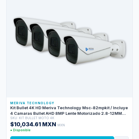
MERIVA TECHNOLOGY
Kit Bullet 4K HD Meriva Technology Msc-82mpkit / Incluye
4 Camaras Bullet AHD 8MP Lente Motorizado 2.8-12MM
SKU: KIT BULLET MOTO 4K
Msc-8214z
$10,034.61 MXN
MXN
● Disponible