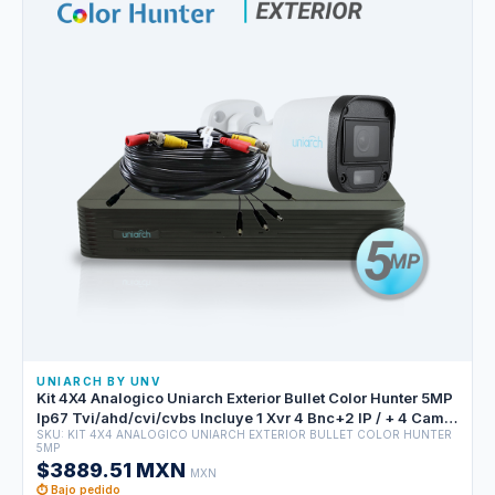
UNIARCH BY UNV
Kit 4X4 Analogico Uniarch Exterior Bullet Color Hunter 5MP
Ip67 Tvi/ahd/cvi/cvbs Incluye 1 Xvr 4 Bnc+2 IP / + 4 Cam
SKU: KIT 4X4 ANALOGICO UNIARCH EXTERIOR BULLET COLOR HUNTER
Bullet Color Hunter 5MP 2.8MM + 4 Cables Preponchados
5MP
De 18MTS + Fuente De Alimentacion 12VDC Y Un Pulpo De
$3889.51 MXN
MXN
5 Salidas
⏱ Bajo pedido