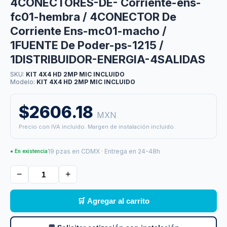
4CONECTORES-DE- Corriente-ens-
fc01-hembra / 4CONECTOR De
Corriente Ens-mc01-macho /
1FUENTE De Poder-ps-1215 /
1DISTRIBUIDOR-ENERGIA-4SALIDAS
SKU:
KIT 4X4 HD 2MP MIC INCLUIDO
Modelo:
KIT 4X4 HD 2MP MIC INCLUIDO
$2606.18
MXN
Precio con IVA incluido. Margen de instalación incluido.
19 pzas en CDMX · Entrega en 24-48h
● En existencia
−
+
🛒 Agregar al carrito