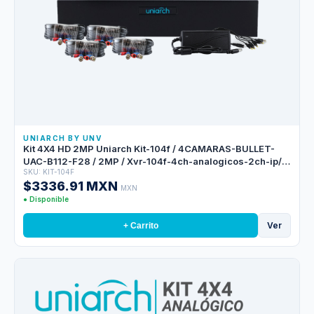
UNIARCH BY UNV
Kit 4X4 HD 2MP Uniarch Kit-104f / 4CAMARAS-BULLET-
UAC-B112-F28 / 2MP / Xvr-104f-4ch-analogicos-2ch-ip/
SKU: KIT-104F
4CABLES-PREPONCHADOS-18 Mts / 1DISTRIBUIDOR-
$3336.91 MXN
ENERGIA-4SALIDAS / Fuente-12vdc
MXN
● Disponible
Ver
+ Carrito