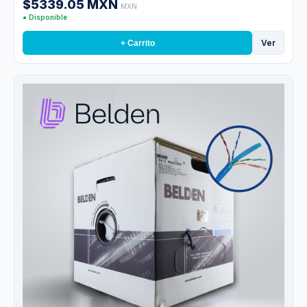
$5339.05 MXN
MXN
● Disponible
Ver
+ Carrito