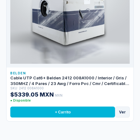
BELDEN
Cable UTP Cat6+ Belden 2412 008A1000 / Interior / Gris /
350MHZ / 4 Pares / 23 Awg / Forro Pvc / Cmr / Certificable
SKU: 2412 008A1000
/ Bobina En Caja / 1,000 Pies 305 Metros
$5339.05 MXN
MXN
● Disponible
Ver
+ Carrito