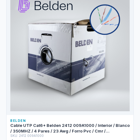
BELDEN
Cable UTP Cat6+ Belden 2412 009A1000 / Interior / Blanco
/ 350MHZ / 4 Pares / 23 Awg / Forro Pvc / Cmr /
SKU: 2412 009A1000
Certificable / Bobina En Caja / 1,000 Pies 305 Metros