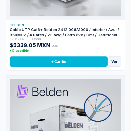
BELDEN
Cable UTP Cat6+ Belden 2412 006A1000 / Interior / Azul /
350MHZ / 4 Pares / 23 Awg / Forro Pvc / Cmr / Certificable
SKU: 2412 006A1000
/ Bobina En Caja / 1,000 Pies 305 Metros
$5339.05 MXN
MXN
● Disponible
Ver
+ Carrito