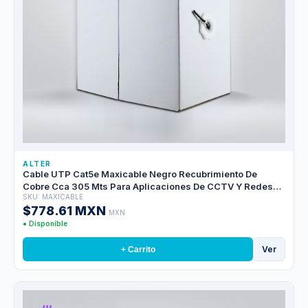
ALTER
Cable UTP Cat5e Maxicable Negro Recubrimiento De
Cobre Cca 305 Mts Para Aplicaciones De CCTV Y Redes
SKU: MAXICABLE
Domesticas, Cubierta Pvc
$778.61 MXN
MXN
● Disponible
Ver
+ Carrito