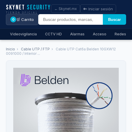
Skynet
Security
🔑 Iniciar sesión
← Skynet.mx
TIENDA OFICIAL
🛒 Carrito
Buscar
0
Videovigilancia
CCTV HD
Alarmas
Acceso
Redes
Inicio
›
Cable UTP / FTP
›
Cable UTP Cat6a Belden 10GXW12
0091000 / Interior ...