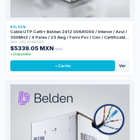
BELDEN
Cable UTP Cat6+ Belden 2412 006A1000 / Interior / Azul /
350MHZ / 4 Pares / 23 Awg / Forro Pvc / Cmr / Certificable
SKU: 2412 006A1000
/ Bobina En Caja / 1,000 Pies 305 Metros
$5339.05 MXN
MXN
● Disponible
Ver
+ Carrito