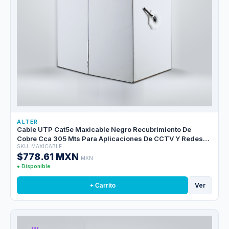
ALTER
Cable UTP Cat5e Maxicable Negro Recubrimiento De
Cobre Cca 305 Mts Para Aplicaciones De CCTV Y Redes
SKU: MAXICABLE
Domesticas, Cubierta Pvc
$778.61 MXN
MXN
● Disponible
Ver
+ Carrito