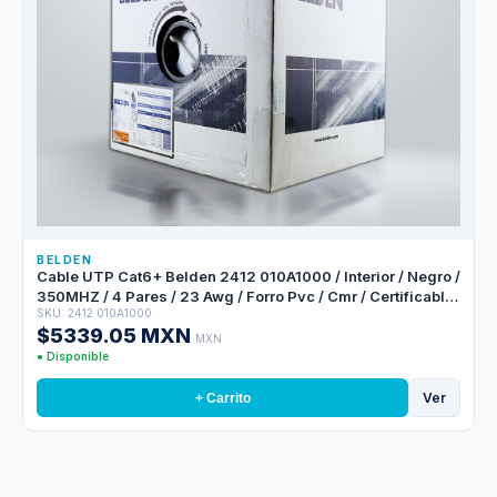
BELDEN
Cable UTP Cat6+ Belden 2412 010A1000 / Interior / Negro /
350MHZ / 4 Pares / 23 Awg / Forro Pvc / Cmr / Certificable
SKU: 2412 010A1000
/ Bobina En Caja / 1,000 Pies 305 Metros
$5339.05 MXN
MXN
● Disponible
Ver
+ Carrito