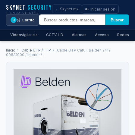
Skynet
Security
🔑 Iniciar sesión
← Skynet.mx
TIENDA OFICIAL
🛒 Carrito
Buscar
0
Videovigilancia
CCTV HD
Alarmas
Acceso
Redes
Inicio
›
Cable UTP / FTP
›
Cable UTP Cat6+ Belden 2412
008A1000 / Interior / ...