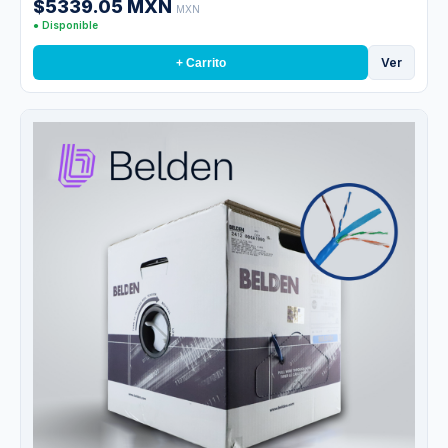
$5339.05 MXN
MXN
● Disponible
Ver
+ Carrito