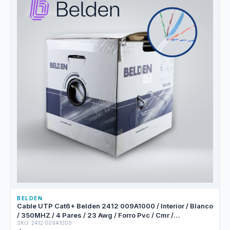
BELDEN
Cable UTP Cat6+ Belden 2412 009A1000 / Interior / Blanco
/ 350MHZ / 4 Pares / 23 Awg / Forro Pvc / Cmr /
SKU: 2412 009A1000
Certificable / Bobina En Caja / 1,000 Pies 305 Metros