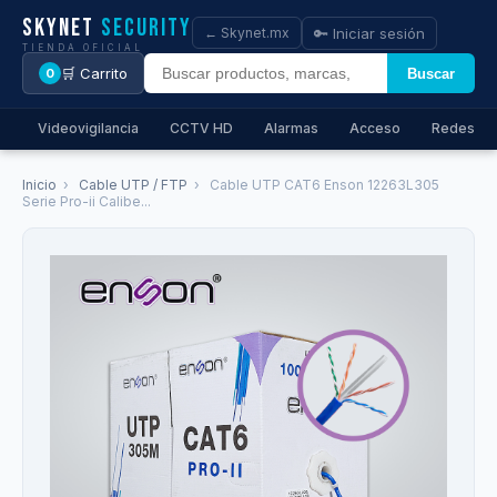
Skynet
Security
🔑 Iniciar sesión
← Skynet.mx
TIENDA OFICIAL
🛒 Carrito
Buscar
0
Videovigilancia
CCTV HD
Alarmas
Acceso
Redes
Inicio
›
Cable UTP / FTP
›
Cable UTP CAT6 Enson 12263L305
Serie Pro-ii Calibe...