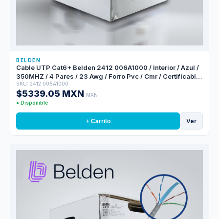
BELDEN
Cable UTP Cat6+ Belden 2412 006A1000 / Interior / Azul /
350MHZ / 4 Pares / 23 Awg / Forro Pvc / Cmr / Certificable
SKU: 2412 006A1000
/ Bobina En Caja / 1,000 Pies 305 Metros
$5339.05 MXN
MXN
● Disponible
Ver
+ Carrito