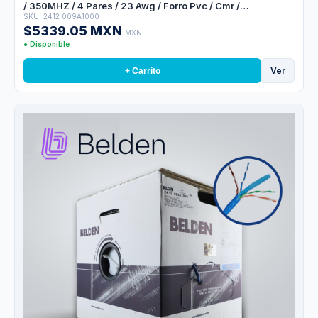
/ 350MHZ / 4 Pares / 23 Awg / Forro Pvc / Cmr /
SKU: 2412 009A1000
Certificable / Bobina En Caja / 1,000 Pies 305 Metros
$5339.05 MXN
MXN
● Disponible
Ver
+ Carrito