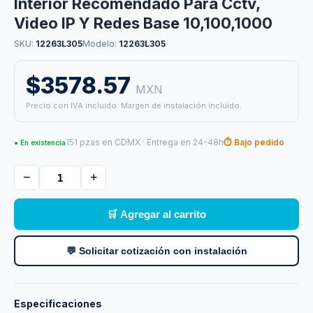
Interior Recomendado Para Cctv,
Video IP Y Redes Base 10,100,1000
SKU:
12263L305
Modelo:
12263L305
$3578.57
MXN
Precio con IVA incluido. Margen de instalación incluido.
151 pzas en CDMX · Entrega en 24-48h
⏱ Bajo pedido
● En existencia
−
+
🛒 Agregar al carrito
💬 Solicitar cotización con instalación
Especificaciones