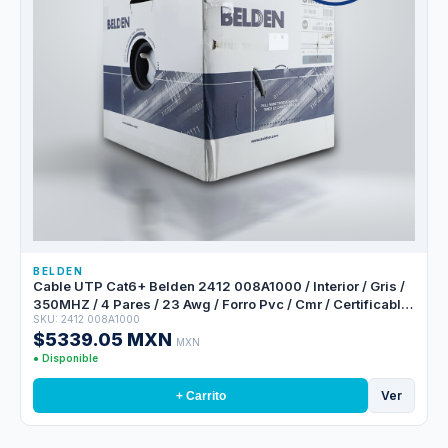
BELDEN
Cable UTP Cat6+ Belden 2412 008A1000 / Interior / Gris /
350MHZ / 4 Pares / 23 Awg / Forro Pvc / Cmr / Certificable
SKU: 2412 008A1000
/ Bobina En Caja / 1,000 Pies 305 Metros
$5339.05 MXN
MXN
● Disponible
Ver
+ Carrito