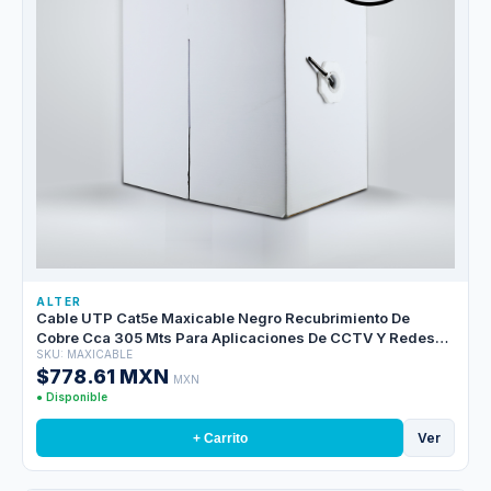
ALTER
Cable UTP Cat5e Maxicable Negro Recubrimiento De
Cobre Cca 305 Mts Para Aplicaciones De CCTV Y Redes
SKU: MAXICABLE
Domesticas, Cubierta Pvc
$778.61 MXN
MXN
● Disponible
Ver
+ Carrito