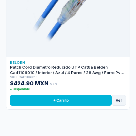
BELDEN
Patch Cord Diametro Reducido UTP Cat6a Belden
Cad1106010 / Interior / Azul / 4 Pares / 28 Awg / Forro Pvc /
SKU: CAD1106010
Cmr / 10 Pies 3 Metros
$424.90 MXN
MXN
● Disponible
Ver
+ Carrito