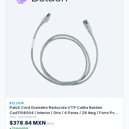
BELDEN
Patch Cord Diametro Reducido UTP Cat6a Belden
Cad1108004 / Interior / Gris / 4 Pares / 28 Awg / Forro Pvc /
SKU: CAD1108004
Cmr / 4 Pies 1.2 Metros
$378.84 MXN
MXN
● Disponible