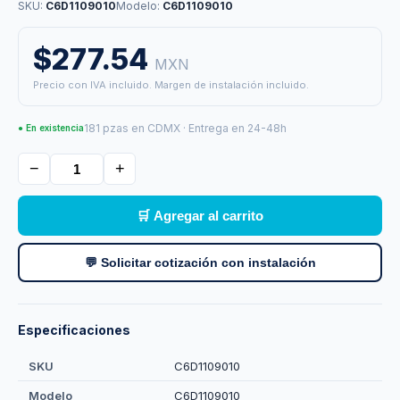
SKU:
C6D1109010
Modelo:
C6D1109010
$277.54
MXN
Precio con IVA incluido. Margen de instalación incluido.
181 pzas en CDMX · Entrega en 24-48h
● En existencia
−
+
🛒 Agregar al carrito
💬 Solicitar cotización con instalación
Especificaciones
SKU
C6D1109010
Modelo
C6D1109010