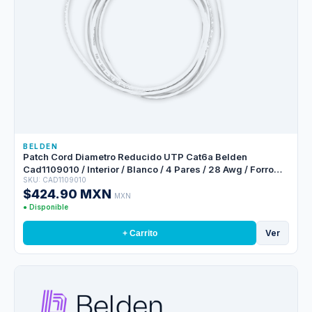
BELDEN
Patch Cord Diametro Reducido UTP Cat6a Belden
Cad1109010 / Interior / Blanco / 4 Pares / 28 Awg / Forro
SKU: CAD1109010
Pvc / Cmr / 10 Pies 3 Metros
$424.90 MXN
MXN
● Disponible
Ver
+ Carrito