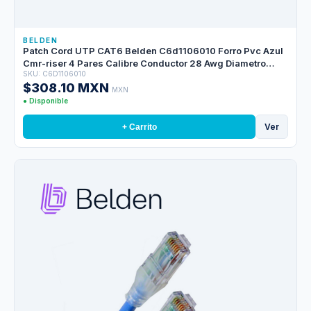
BELDEN
Patch Cord UTP CAT6 Belden C6d1106010 Forro Pvc Azul
Cmr-riser 4 Pares Calibre Conductor 28 Awg Diametro
SKU: C6D1106010
Reducido Cobre Estañado Multifilar Uso Interior Partes
$308.10 MXN
Relacionadas:conectores Modulares CAT6 Patch Panel
MXN
CAT6 Longitud 10 Pies 3 Metros
● Disponible
Ver
+ Carrito