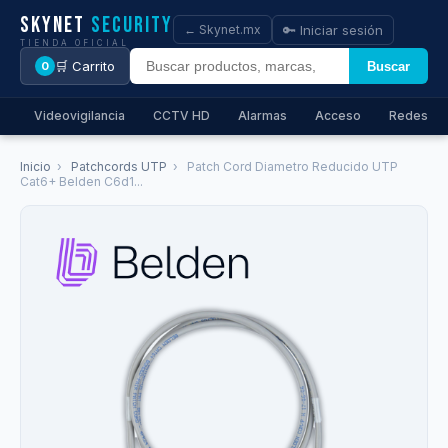
Skynet
Security
🔑 Iniciar sesión
← Skynet.mx
TIENDA OFICIAL
🛒 Carrito
Buscar
0
Videovigilancia
CCTV HD
Alarmas
Acceso
Redes
Inicio
›
Patchcords UTP
›
Patch Cord Diametro Reducido UTP
Cat6+ Belden C6d1...