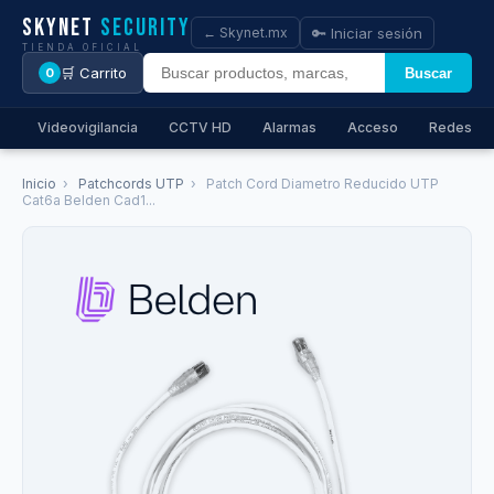
Skynet
Security
🔑 Iniciar sesión
← Skynet.mx
TIENDA OFICIAL
🛒 Carrito
Buscar
0
Videovigilancia
CCTV HD
Alarmas
Acceso
Redes
Inicio
›
Patchcords UTP
›
Patch Cord Diametro Reducido UTP
Cat6a Belden Cad1...