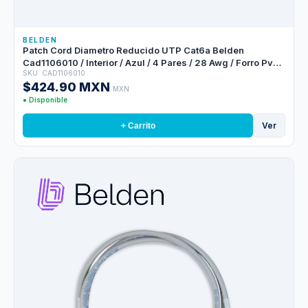
BELDEN
Patch Cord Diametro Reducido UTP Cat6a Belden
Cad1106010 / Interior / Azul / 4 Pares / 28 Awg / Forro Pvc /
SKU: CAD1106010
Cmr / 10 Pies 3 Metros
$424.90 MXN
MXN
● Disponible
Ver
+ Carrito