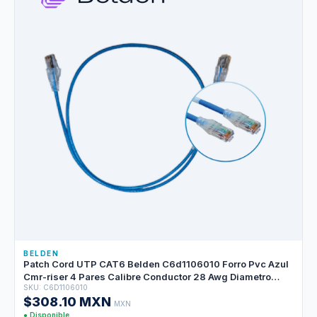
BELDEN
Patch Cord UTP CAT6 Belden C6d1106010 Forro Pvc Azul
Cmr-riser 4 Pares Calibre Conductor 28 Awg Diametro
SKU: C6D1106010
Reducido Cobre Estañado Multifilar Uso Interior Partes
$308.10 MXN
Relacionadas:conectores Modulares CAT6 Patch Panel
MXN
CAT6 Longitud 10 Pies 3 Metros
● Disponible