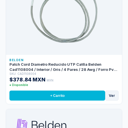
BELDEN
Patch Cord Diametro Reducido UTP Cat6a Belden
Cad1108004 / Interior / Gris / 4 Pares / 28 Awg / Forro Pvc /
SKU: CAD1108004
Cmr / 4 Pies 1.2 Metros
$378.84 MXN
MXN
● Disponible
Ver
+ Carrito