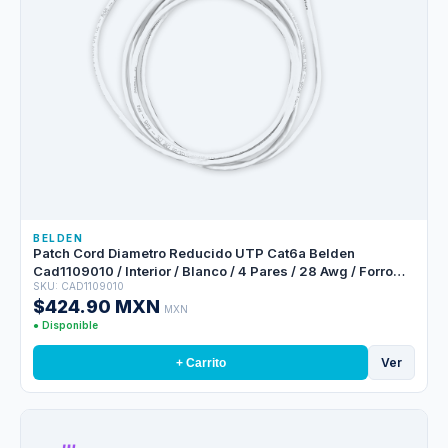
BELDEN
Patch Cord Diametro Reducido UTP Cat6a Belden
Cad1109010 / Interior / Blanco / 4 Pares / 28 Awg / Forro
SKU: CAD1109010
Pvc / Cmr / 10 Pies 3 Metros
$424.90 MXN
MXN
● Disponible
Ver
+ Carrito