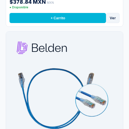
$378.84 MXN
MXN
● Disponible
Ver
+ Carrito