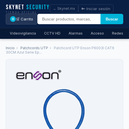
Skynet
Security
🔑 Iniciar sesión
← Skynet.mx
TIENDA OFICIAL
🛒 Carrito
Buscar
0
Videovigilancia
CCTV HD
Alarmas
Acceso
Redes
Inicio
›
Patchcords UTP
›
Patchcord UTP Enson P6003l CAT6
30CM Azul Serie Ep...