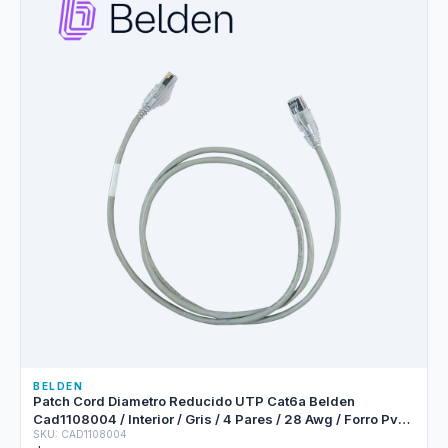
BELDEN
Patch Cord Diametro Reducido UTP Cat6a Belden
Cad1108004 / Interior / Gris / 4 Pares / 28 Awg / Forro Pvc /
SKU: CAD1108004
Cmr / 4 Pies 1.2 Metros