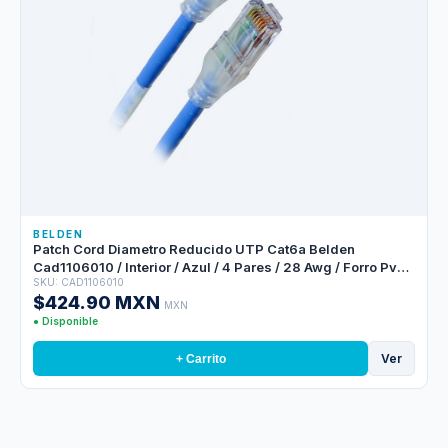
BELDEN
Patch Cord Diametro Reducido UTP Cat6a Belden
Cad1106010 / Interior / Azul / 4 Pares / 28 Awg / Forro Pvc /
SKU: CAD1106010
Cmr / 10 Pies 3 Metros
$424.90 MXN
MXN
● Disponible
Ver
+ Carrito