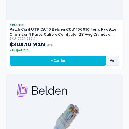
BELDEN
Patch Cord UTP CAT6 Belden C6d1106010 Forro Pvc Azul
Cmr-riser 4 Pares Calibre Conductor 28 Awg Diametro
SKU: C6D1106010
Reducido Cobre Estañado Multifilar Uso Interior Partes
$308.10 MXN
Relacionadas:conectores Modulares CAT6 Patch Panel
MXN
CAT6 Longitud 10 Pies 3 Metros
● Disponible
Ver
+ Carrito