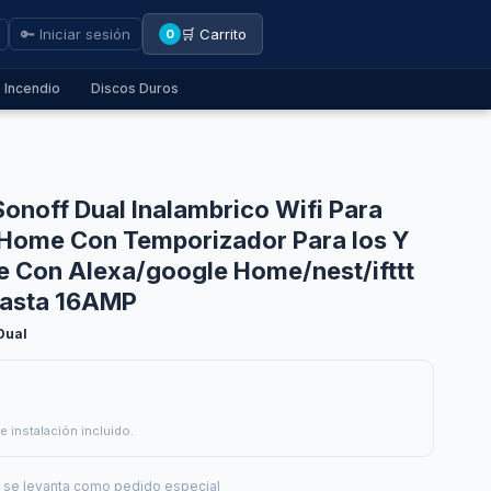
🔑 Iniciar sesión
🛒 Carrito
0
Incendio
Discos Duros
Sonoff Dual Inalambrico Wifi Para
 Home Con Temporizador Para Ios Y
e Con Alexa/google Home/nest/ifttt
Hasta 16AMP
Dual
e instalación incluido.
— se levanta como pedido especial