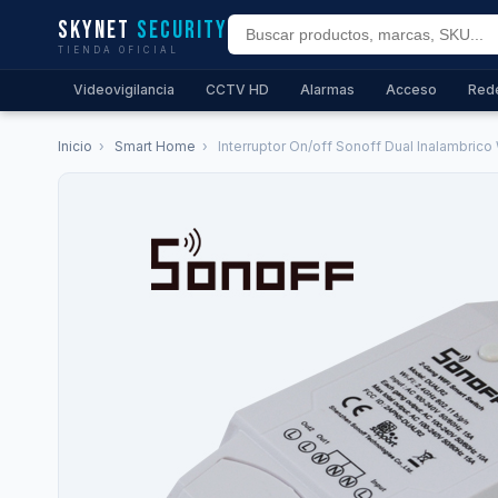
Skynet
Security
TIENDA OFICIAL
Videovigilancia
CCTV HD
Alarmas
Acceso
Red
Inicio
›
Smart Home
›
Interruptor On/off Sonoff Dual Inalambrico W