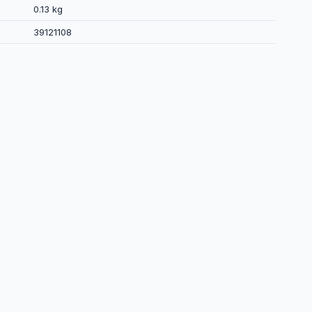
0.13 kg
39121108