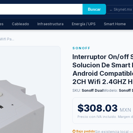
Buscar
← Skynet.mx
es
Cableado
Infraestructura
Energía / UPS
Smart Home
ifi Pa...
SONOFF
Interruptor On/off 
Solucion De Smart
Android Compatibl
2CH Wifi 2.4GHZ 
SKU:
Sonoff Dual
Modelo:
Sonoff 
$308.03
MXN
Precio con IVA incluido. Margen d
⏱ Bajo pedido
Sin existencia local 