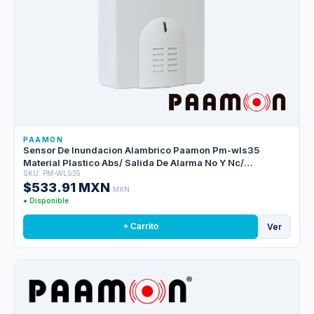
PAAMON
Sensor De Inundacion Alambrico Paamon Pm-wls35
Material Plastico Abs/ Salida De Alarma No Y Nc/
SKU: PM-WLS35
Compatible Con Cualquier Sistema De Alarma
$533.91 MXN
MXN
● Disponible
Ver
+ Carrito