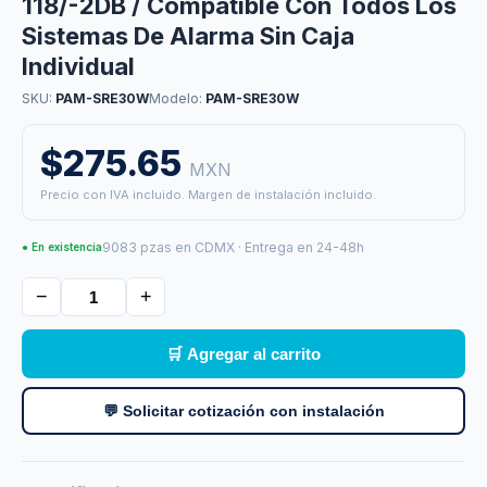
118/-2DB / Compatible Con Todos Los
Sistemas De Alarma Sin Caja
Individual
SKU:
PAM-SRE30W
Modelo:
PAM-SRE30W
$275.65
MXN
Precio con IVA incluido. Margen de instalación incluido.
9083 pzas en CDMX · Entrega en 24-48h
● En existencia
−
+
🛒 Agregar al carrito
💬 Solicitar cotización con instalación