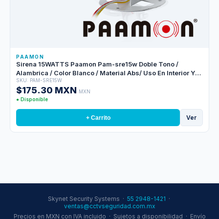
PAAMON
Sirena 15WATTS Paamon Pam-sre15w Doble Tono /
Alambrica / Color Blanco / Material Abs/ Uso En Interior Y
SKU: PAM-SRE15W
Exterior/ Nivel De Sonido 100 A 110dB/ Compatible Con
$175.30 MXN
Todos Los Sitemas De Alarma
MXN
● Disponible
Ver
+ Carrito
Skynet Security Systems ·
55 2948-1421
·
ventas@cctvseguridad.com.mx
Precios en MXN con IVA incluido · Sujetos a disponibilidad · Envío