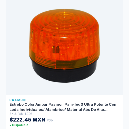
PAAMON
Estrobo Color Ambar Paamon Pam-led3 Ultra Potente Con
Leds Individuales/ Alambrico/ Material Abs De Alto
SKU: PAM-LED3
Impacto/ Destello 90XMIN / Uso En Interior Y Exterior /
$222.45 MXN
Compatible Con Todos Los Sistemas De Alarma
MXN
● Disponible