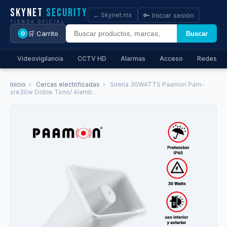
Skynet
Security
🔑 Iniciar sesión
← Skynet.mx
TIENDA OFICIAL
🛒 Carrito
Buscar
0
Videovigilancia
CCTV HD
Alarmas
Acceso
Redes
Inicio
›
Cercas electrificadas
›
Sirena 30WATTS Paamon Pam-
sre30w Doble Tono/ Alamb...