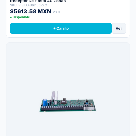
Receptor De Hasta 40 Zonas
SKU: VISTA48/6160RFC
$5613.58 MXN
MXN
● Disponible
Ver
+ Carrito