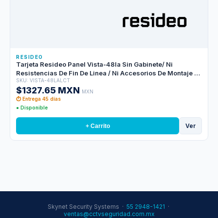
RESIDEO
Tarjeta Resideo Panel Vista-48la Sin Gabinete/ Ni
Resistencias De Fin De Linea / Ni Accesorios De Montaje /
SKU: VISTA-48LALCT
Preparado Para Recibir 8 Zonas / 15 Zonas Con Doblaje De
$1327.65 MXN
Zonas Y Expandible Hasta 48 Zonas.
MXN
⏱ Entrega 45 días
● Disponible
Ver
+ Carrito
Skynet Security Systems ·
55 2948-1421
·
ventas@cctvseguridad.com.mx