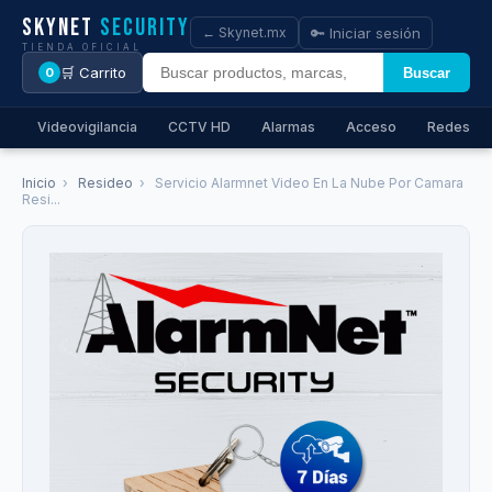
Skynet
Security
🔑 Iniciar sesión
← Skynet.mx
TIENDA OFICIAL
🛒 Carrito
Buscar
0
Videovigilancia
CCTV HD
Alarmas
Acceso
Redes
Inicio
›
Resideo
›
Servicio Alarmnet Video En La Nube Por Camara
Resi...