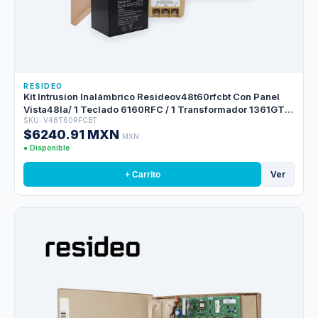
RESIDEO
Kit Intrusion Inalámbrico Resideov48t60rfcbt Con Panel
Vista48la/ 1 Teclado 6160RFC / 1 Transformador 1361GT/ 1
SKU: V48T60RFCBT
Bateria Ens-bt412
$6240.91 MXN
MXN
● Disponible
Ver
+ Carrito