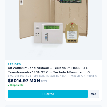
RESIDEO
Kit V48t62rf Panel Vista48 + Teclado Rf 6160RFC +
Transformador 1361-GT Con Teclado Alfanumerico Y
SKU: V48T60RFCBT SIN BATERIA 1xVISTA-48LA + 1x6160RFC + 1x1361-GT
Receptor De Hasta 40 Zonas
$6014.97 MXN
MXN
● Disponible
Ver
+ Carrito