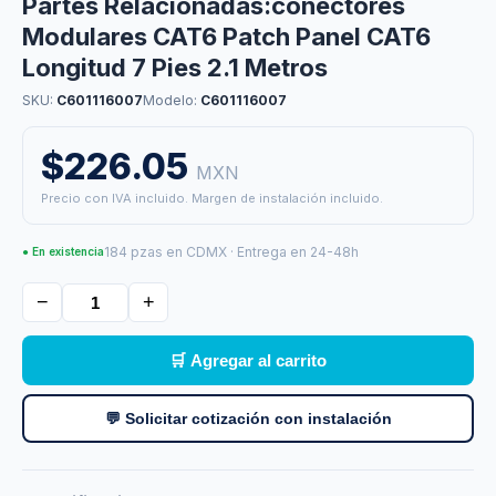
Partes Relacionadas:conectores
Modulares CAT6 Patch Panel CAT6
Longitud 7 Pies 2.1 Metros
SKU:
C601116007
Modelo:
C601116007
$226.05
MXN
Precio con IVA incluido. Margen de instalación incluido.
184 pzas en CDMX · Entrega en 24-48h
● En existencia
−
+
🛒 Agregar al carrito
💬 Solicitar cotización con instalación