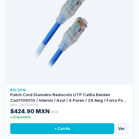
BELDEN
Patch Cord Diametro Reducido UTP Cat6a Belden
Cad1106010 / Interior / Azul / 4 Pares / 28 Awg / Forro Pvc /
SKU: CAD1106010
Cmr / 10 Pies 3 Metros
$424.90 MXN
MXN
● Disponible
Ver
+ Carrito