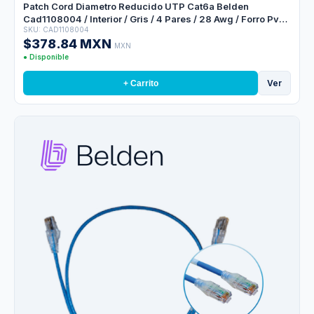
Patch Cord Diametro Reducido UTP Cat6a Belden
Cad1108004 / Interior / Gris / 4 Pares / 28 Awg / Forro Pvc /
SKU: CAD1108004
Cmr / 4 Pies 1.2 Metros
$378.84 MXN
MXN
● Disponible
Ver
+ Carrito