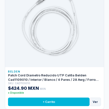
BELDEN
Patch Cord Diametro Reducido UTP Cat6a Belden
Cad1109010 / Interior / Blanco / 4 Pares / 28 Awg / Forro
SKU: CAD1109010
Pvc / Cmr / 10 Pies 3 Metros
$424.90 MXN
MXN
● Disponible
Ver
+ Carrito