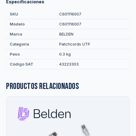
Especificaciones
SKU
C601116007
Modelo
C601116007
Marca
BELDEN
Categoría
Patchcords UTP
Peso
0.3 kg
Código SAT
43223303
Productos relacionados