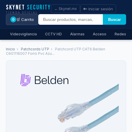
Skynet
Security
🔑 Iniciar sesión
← Skynet.mx
TIENDA OFICIAL
🛒 Carrito
Buscar
0
Videovigilancia
CCTV HD
Alarmas
Acceso
Redes
Inicio
›
Patchcords UTP
›
Patchcord UTP CAT6 Belden
C601116007 Forro Pvc Azu...