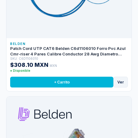
BELDEN
Patch Cord UTP CAT6 Belden C6d1106010 Forro Pvc Azul
Cmr-riser 4 Pares Calibre Conductor 28 Awg Diametro
SKU: C6D1106010
Reducido Cobre Estañado Multifilar Uso Interior Partes
$308.10 MXN
Relacionadas:conectores Modulares CAT6 Patch Panel
MXN
CAT6 Longitud 10 Pies 3 Metros
● Disponible
Ver
+ Carrito