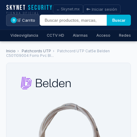
Skynet
Security
🔑 Iniciar sesión
← Skynet.mx
TIENDA OFICIAL
🛒 Carrito
Buscar
0
Videovigilancia
CCTV HD
Alarmas
Acceso
Redes
Inicio
›
Patchcords UTP
›
Patchcord UTP Cat5e Belden
C501109004 Forro Pvc Bl...