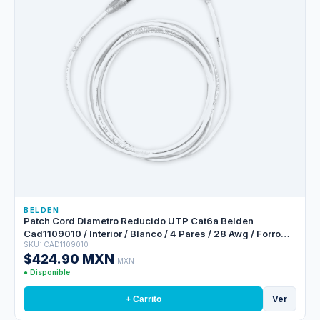
BELDEN
Patch Cord Diametro Reducido UTP Cat6a Belden
Cad1109010 / Interior / Blanco / 4 Pares / 28 Awg / Forro
SKU: CAD1109010
Pvc / Cmr / 10 Pies 3 Metros
$424.90 MXN
MXN
● Disponible
Ver
+ Carrito