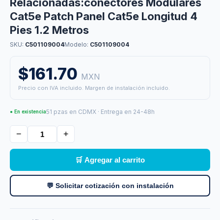
Relacionadas:conectores Modulares
Cat5e Patch Panel Cat5e Longitud 4
Pies 1.2 Metros
SKU:
C501109004
Modelo:
C501109004
$161.70
MXN
Precio con IVA incluido. Margen de instalación incluido.
51 pzas en CDMX · Entrega en 24-48h
● En existencia
−
+
🛒 Agregar al carrito
💬 Solicitar cotización con instalación