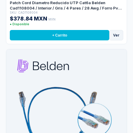
Patch Cord Diametro Reducido UTP Cat6a Belden
Cad1108004 / Interior / Gris / 4 Pares / 28 Awg / Forro Pvc /
SKU: CAD1108004
Cmr / 4 Pies 1.2 Metros
$378.84 MXN
MXN
● Disponible
Ver
+ Carrito