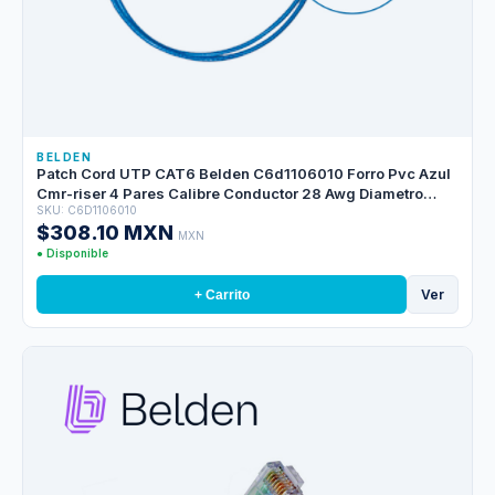
BELDEN
Patch Cord UTP CAT6 Belden C6d1106010 Forro Pvc Azul
Cmr-riser 4 Pares Calibre Conductor 28 Awg Diametro
SKU: C6D1106010
Reducido Cobre Estañado Multifilar Uso Interior Partes
$308.10 MXN
Relacionadas:conectores Modulares CAT6 Patch Panel
MXN
CAT6 Longitud 10 Pies 3 Metros
● Disponible
Ver
+ Carrito