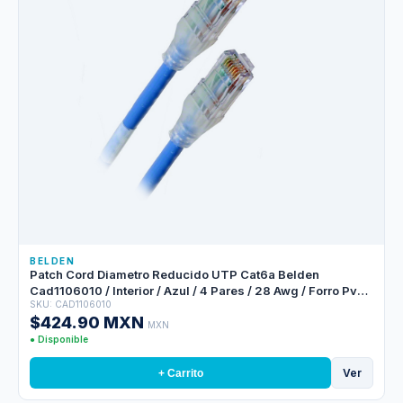
BELDEN
Patch Cord Diametro Reducido UTP Cat6a Belden
Cad1106010 / Interior / Azul / 4 Pares / 28 Awg / Forro Pvc /
SKU: CAD1106010
Cmr / 10 Pies 3 Metros
$424.90 MXN
MXN
● Disponible
Ver
+ Carrito