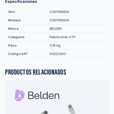
Especificaciones
SKU
C501109004
Modelo
C501109004
Marca
BELDEN
Categoría
Patchcords UTP
Peso
0.19 kg
Código SAT
43223303
Productos relacionados