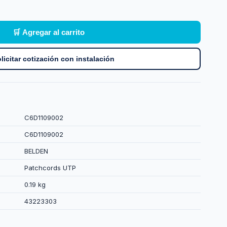
🛒 Agregar al carrito
licitar cotización con instalación
C6D1109002
C6D1109002
BELDEN
Patchcords UTP
0.19 kg
43223303