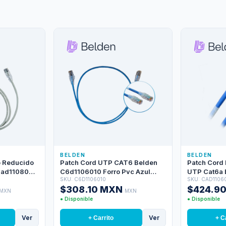
BELDEN
BELDEN
o Reducido
Patch Cord UTP CAT6 Belden
Patch Cord
Cad1108004
C6d1106010 Forro Pvc Azul
UTP Cat6a 
SKU: C6D1106010
SKU: CAD1106
ares / 28
Cmr-riser 4 Pares Calibre
/ Interior / 
$308.10 MXN
$424.9
r / 4 Pies
Conductor 28 Awg Diametro
Awg / Forro 
MXN
MXN
Reducido Cobre Estañado
Metros
● Disponible
● Disponible
Multifilar Uso Interior Partes
Relacionadas:conectores
Ver
Ver
+ Carrito
+ C