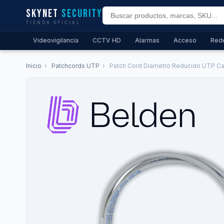
Skynet
Security
TIENDA OFICIAL
Videovigilancia
CCTV HD
Alarmas
Acceso
Red
Inicio
›
Patchcords UTP
›
Patch Cord Diametro Reducido UTP Cat