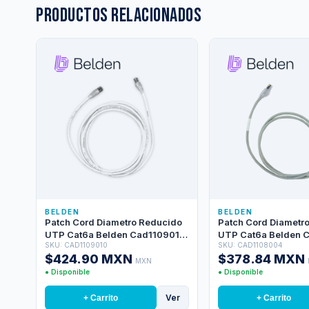
Productos relacionados
BELDEN
BELDEN
Patch Cord Diametro Reducido
Patch Cord Diametr
UTP Cat6a Belden Cad1109010
UTP Cat6a Belden 
SKU: CAD1109010
SKU: CAD1108004
/ Interior / Blanco / 4 Pares / 28
/ Interior / Gris / 4 P
$424.90 MXN
$378.84 MXN
Awg / Forro Pvc / Cmr / 10 Pies 3
Awg / Forro Pvc / Cm
MXN
Metros
1.2 Metros
● Disponible
● Disponible
Ver
+ Carrito
+ Carrito