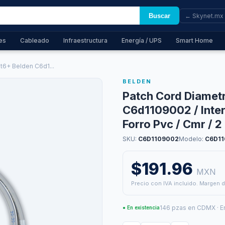
Buscar
← Skynet.mx
es
Cableado
Infraestructura
Energía / UPS
Smart Home
6+ Belden C6d1...
BELDEN
Patch Cord Diamet
C6d1109002 / Interi
Forro Pvc / Cmr / 2
SKU:
C6D1109002
Modelo:
C6D1
$191.96
MXN
Precio con IVA incluido. Margen d
146 pzas en CDMX · E
● En existencia