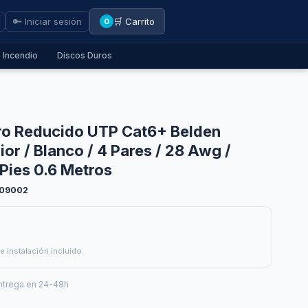
🔑 Iniciar sesión
🛒 Carrito
0
Incendio
Discos Duros
ro Reducido UTP Cat6+ Belden
or / Blanco / 4 Pares / 28 Awg /
 Pies 0.6 Metros
109002
e instalación incluido.
ntrega en 24-48h