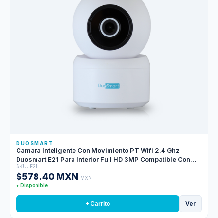
DUOSMART
Camara Inteligente Con Movimiento PT Wifi 2.4 Ghz
Duosmart E21 Para Interior Full HD 3MP Compatible Con
SKU: E21
App Duosmart Soporta Microsd De Hasta 128 GB (no
$578.40 MXN
Incluida) Con Audio Bidireccional
MXN
● Disponible
Ver
+ Carrito