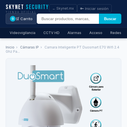
Skynet
Security
🔑 Iniciar sesión
← Skynet.mx
TIENDA OFICIAL
🛒 Carrito
Buscar
0
Videovigilancia
CCTV HD
Alarmas
Acceso
Redes
Inicio
›
Cámaras IP
›
Camara Inteligente PT Duosmart E70 Wifi 2.4
Ghz Pa...