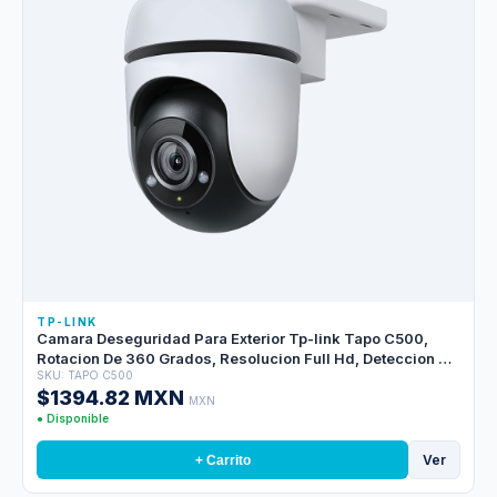
TP-LINK
Camara Deseguridad Para Exterior Tp-link Tapo C500,
Rotacion De 360 Grados, Resolucion Full Hd, Deteccion De
SKU: TAPO C500
Personas Y Seguimiento De Movimiento, Acepta Memoria
$1394.82 MXN
Sd Hasta 512GB
MXN
● Disponible
Ver
+ Carrito