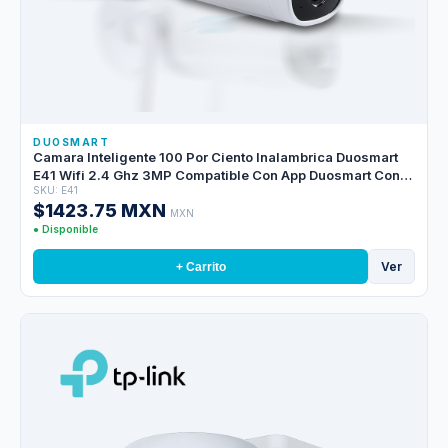
DUOSMART
Camara Inteligente 100 Por Ciento Inalambrica Duosmart
E41 Wifi 2.4 Ghz 3MP Compatible Con App Duosmart Con
SKU: E41
Bateria Recargable Integrada De Larga Duracion Con Audio
$1423.75 MXN
Bidireccional Grabacion Por Deteccion De Movimiento En
MXN
Microsd De Hasta 128GB (no Incluida)
● Disponible
Ver
+ Carrito