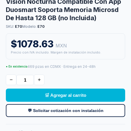
Vision Nocturna Compatible Con App
Duosmart Soporta Memoria Microsd
De Hasta 128 GB (no Incluida)
SKU:
E70
Modelo:
E70
$1078.63
MXN
Precio con IVA incluido. Margen de instalación incluido.
469 pzas en CDMX · Entrega en 24-48h
● En existencia
−
+
🛒 Agregar al carrito
💬 Solicitar cotización con instalación