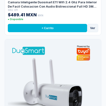
Camara Inteligente Duosmart E11 Wifi 2.4 Ghz Para Interior
De Facil Colocacion Con Audio Bidireccional Full HD 3MP
SKU: E11
Compatible Con App Duosmart Soporta Memoria Microsd
$489.41 MXN
De Hasta 128 GB (no Incluida)
MXN
● Disponible
Ver
+ Carrito