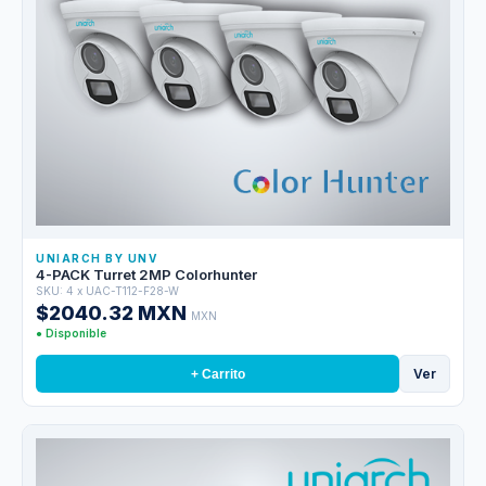
UNIARCH BY UNV
4-PACK Turret 2MP Colorhunter
SKU: 4 x UAC-T112-F28-W
$2040.32 MXN
MXN
● Disponible
Ver
+ Carrito