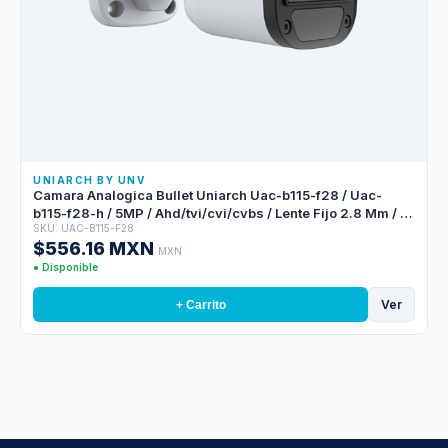
UNIARCH BY UNV
Camara Analogica Bullet Uniarch Uac-b115-f28 / Uac-
b115-f28-h / 5MP / Ahd/tvi/cvi/cvbs / Lente Fijo 2.8 Mm / 12
SKU: UAC-B115-F28
Vcd / Ip67 / IR 20 M / Dwdr / Interior / Exterior / Plastica
$556.16 MXN
MXN
● Disponible
Ver
+ Carrito