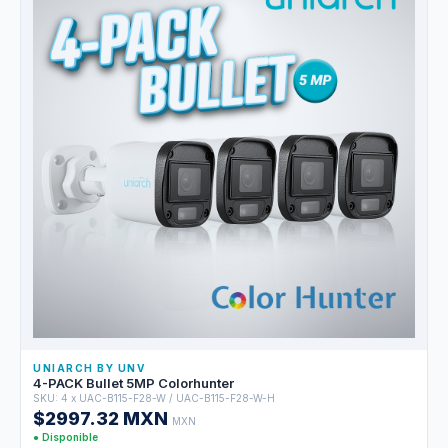
UNIARCH BY UNV
4-PACK Bullet 5MP Colorhunter
SKU: 4 x UAC-B115-F28-W / UAC-B115-F28-W-H
$2997.32 MXN
MXN
● Disponible