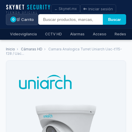
Skynet
Security
🔑 Iniciar sesión
← Skynet.mx
TIENDA OFICIAL
🛒 Carrito
Buscar
0
Videovigilancia
CCTV HD
Alarmas
Acceso
Redes
Inicio
›
Cámaras HD
›
Camara Analogica Turret Uniarch Uac-t115-
f28 / Uac...