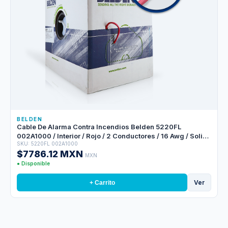
BELDEN
Cable De Alarma Contra Incendios Belden 5220FL
002A1000 / Interior / Rojo / 2 Conductores / 16 Awg / Solido
SKU: 5220FL 002A1000
/ Forro Pvc / Cmr - Fplr / Blindado / Bobina En Caja / 1,000
$7786.12 MXN
Pies 305 Metros
MXN
● Disponible
Ver
+ Carrito