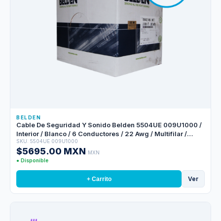
BELDEN
Cable De Seguridad Y Sonido Belden 5504UE 009U1000 /
Interior / Blanco / 6 Conductores / 22 Awg / Multifilar /
SKU: 5504UE 009U1000
Forro Pvc / Cmr / En Caja / 1,000 Pies 305 Metros
$5695.00 MXN
MXN
● Disponible
Ver
+ Carrito