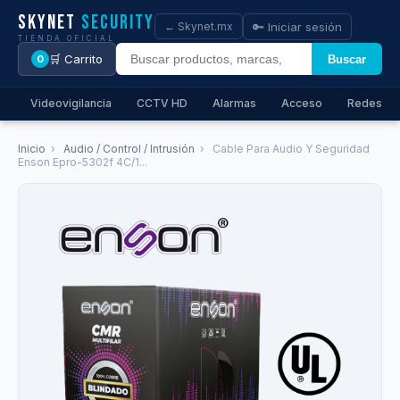
Skynet
Security
🔑 Iniciar sesión
← Skynet.mx
TIENDA OFICIAL
🛒 Carrito
Buscar
0
Videovigilancia
CCTV HD
Alarmas
Acceso
Redes
Inicio
›
Audio / Control / Intrusión
›
Cable Para Audio Y Seguridad
Enson Epro-5302f 4C/1...