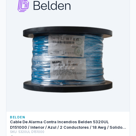
BELDEN
Cable De Alarma Contra Incendios Belden 5320UL
D151000 / Interior / Azul / 2 Conductores / 18 Awg / Solido /
SKU: 5320UL D151000
Forro Pvc / Cmr - Fplr / Bobina / 1,000 Pies 305 Metros