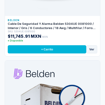
BELDEN
Cable De Seguridad Y Alarma Belden 5304UE 0081000 /
Interior / Gris / 6 Conductores / 18 Awg / Multifilar / Forro
SKU: 5304UE 0081000
Pvc / Cmr / Bobina / 1,000 Pies 305 Metros
$11,745.91 MXN
MXN
● Disponible
Ver
+ Carrito