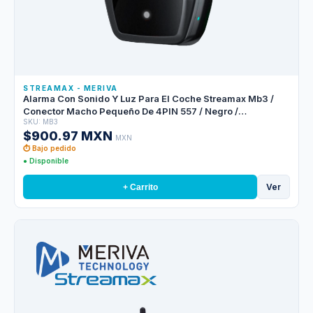
STREAMAX - MERIVA
Alarma Con Sonido Y Luz Para El Coche Streamax Mb3 /
Conector Macho Pequeño De 4PIN 557 / Negro /
SKU: MB3
Compatible Con M1n2.0-gw4 Y Mx3npro
$900.97 MXN
MXN
⏱ Bajo pedido
● Disponible
Ver
+ Carrito