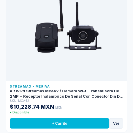
STREAMAX - MERIVA
Kit Wi-fi Streamax Mca42 / Camara Wi-fi Transmisora De
2MP + Receptor Inalambrico De Señal Con Conector Din De
SKU: MCA42
4 Pines / Hasta 300 Metros De Transmision / Compatible
$10,228.74 MXN
Con Cualquier Mdvr Solo 1 Kit
MXN
● Disponible
Ver
+ Carrito