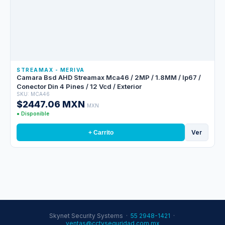
STREAMAX - MERIVA
Camara Bsd AHD Streamax Mca46 / 2MP / 1.8MM / Ip67 /
Conector Din 4 Pines / 12 Vcd / Exterior
SKU: MCA46
$2447.06 MXN
MXN
● Disponible
Ver
+ Carrito
Skynet Security Systems ·
55 2948-1421
·
ventas@cctvseguridad.com.mx