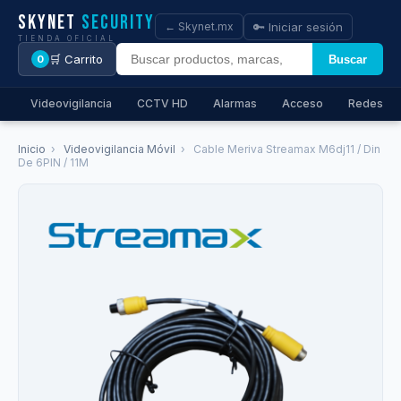
Skynet
Security
🔑 Iniciar sesión
← Skynet.mx
TIENDA OFICIAL
🛒 Carrito
Buscar
0
Videovigilancia
CCTV HD
Alarmas
Acceso
Redes
Inicio
›
Videovigilancia Móvil
›
Cable Meriva Streamax M6dj11 / Din
De 6PIN / 11M