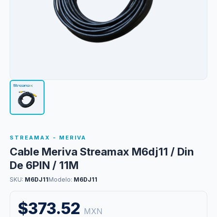
STREAMAX - MERIVA
Cable Meriva Streamax M6dj11 / Din
De 6PIN / 11M
SKU:
M6DJ11
Modelo:
M6DJ11
$373.52
MXN