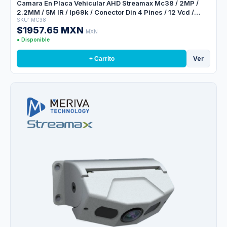
Camara En Placa Vehicular AHD Streamax Mc38 / 2MP /
2.2MM / 5M IR / Ip69k / Conector Din 4 Pines / 12 Vcd /
SKU: MC38
Exterior
$1957.65 MXN
MXN
● Disponible
Ver
+ Carrito