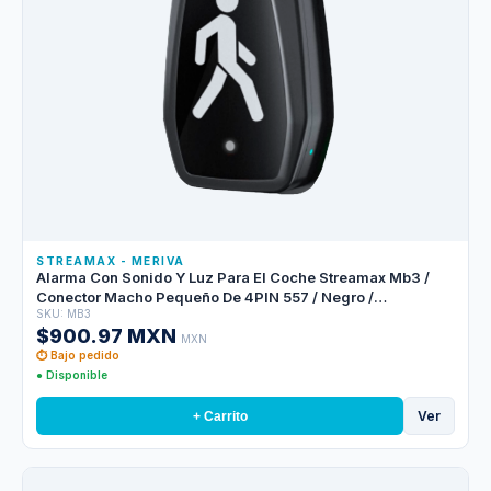
STREAMAX - MERIVA
Alarma Con Sonido Y Luz Para El Coche Streamax Mb3 /
Conector Macho Pequeño De 4PIN 557 / Negro /
SKU: MB3
Compatible Con M1n2.0-gw4 Y Mx3npro
$900.97 MXN
MXN
⏱ Bajo pedido
● Disponible
Ver
+ Carrito