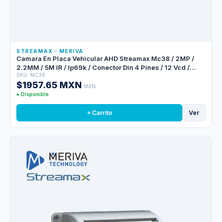
STREAMAX - MERIVA
Camara En Placa Vehicular AHD Streamax Mc38 / 2MP /
2.2MM / 5M IR / Ip69k / Conector Din 4 Pines / 12 Vcd /
SKU: MC38
Exterior
$1957.65 MXN
MXN
● Disponible
Ver
+ Carrito