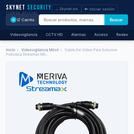
Skynet
Security
🔑 Iniciar sesión
← Skynet.mx
TIENDA OFICIAL
🛒 Carrito
Buscar
0
Videovigilancia
CCTV HD
Alarmas
Acceso
Redes
Inicio
›
Videovigilancia Móvil
›
Cable De Video Para Solucion
Policiaca Streamax Mc...