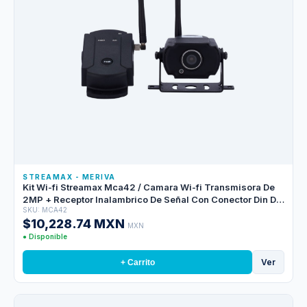
STREAMAX - MERIVA
Kit Wi-fi Streamax Mca42 / Camara Wi-fi Transmisora De
2MP + Receptor Inalambrico De Señal Con Conector Din De
SKU: MCA42
4 Pines / Hasta 300 Metros De Transmision / Compatible
$10,228.74 MXN
Con Cualquier Mdvr Solo 1 Kit
MXN
● Disponible
Ver
+ Carrito