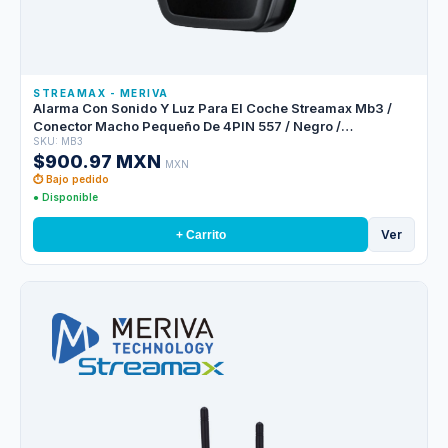
STREAMAX - MERIVA
Alarma Con Sonido Y Luz Para El Coche Streamax Mb3 /
Conector Macho Pequeño De 4PIN 557 / Negro /
SKU: MB3
Compatible Con M1n2.0-gw4 Y Mx3npro
$900.97 MXN
MXN
⏱ Bajo pedido
● Disponible
Ver
+ Carrito