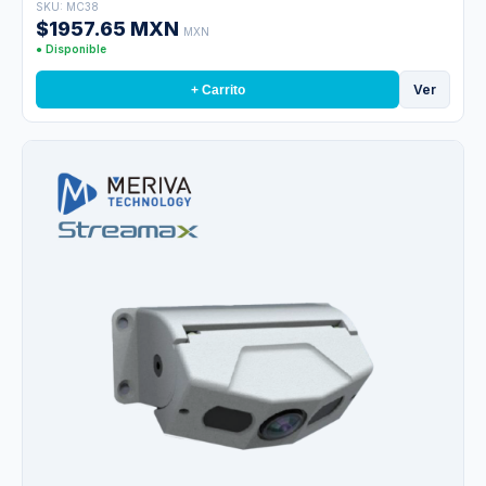
SKU: MC38
Exterior
$1957.65 MXN
MXN
● Disponible
Ver
+ Carrito