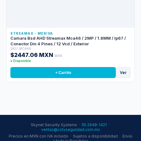
STREAMAX - MERIVA
Camara Bsd AHD Streamax Mca46 / 2MP / 1.8MM / Ip67 /
Conector Din 4 Pines / 12 Vcd / Exterior
SKU: MCA46
$2447.06 MXN
MXN
● Disponible
Ver
+ Carrito
Skynet Security Systems ·
55 2948-1421
·
ventas@cctvseguridad.com.mx
Precios en MXN con IVA incluido · Sujetos a disponibilidad · Envío
a toda la República