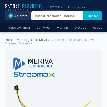
Skynet
Security
🔑 Iniciar sesión
← Skynet.mx
TIENDA OFICIAL
🛒 Carrito
Buscar
0
Videovigilancia
CCTV HD
Alarmas
Acceso
Redes
Inicio
›
Videovigilancia Móvil
›
Cable De Señal Inversa Meriva
Streamax Mreverse