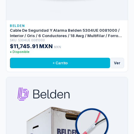
BELDEN
Cable De Seguridad Y Alarma Belden 5304UE 0081000 /
Interior / Gris / 6 Conductores / 18 Awg / Multifilar / Forro
SKU: 5304UE 0081000
Pvc / Cmr / Bobina / 1,000 Pies 305 Metros
$11,745.91 MXN
MXN
● Disponible
Ver
+ Carrito