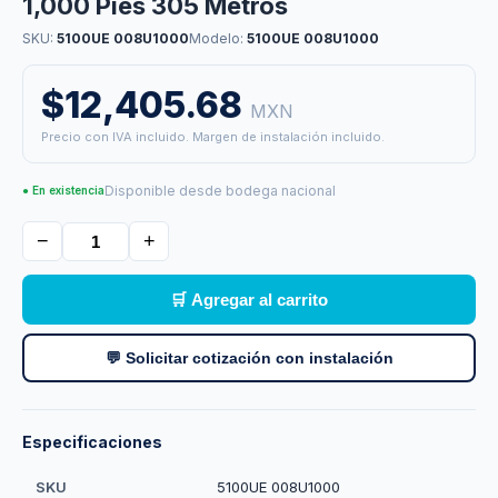
1,000 Pies 305 Metros
SKU:
5100UE 008U1000
Modelo:
5100UE 008U1000
$12,405.68
MXN
Precio con IVA incluido. Margen de instalación incluido.
Disponible desde bodega nacional
● En existencia
−
+
🛒 Agregar al carrito
💬 Solicitar cotización con instalación
Especificaciones
SKU
5100UE 008U1000