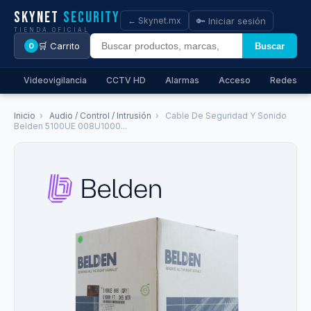
Skynet
Security
🔑 Iniciar sesión
← Skynet.mx
TIENDA OFICIAL
🛒 Carrito
Buscar
0
Videovigilancia
CCTV HD
Alarmas
Acceso
Redes
Inicio
›
Audio / Control / Intrusión
›
Cable De Seguridad Y Sonido
Belden 5100UE 008U1000...