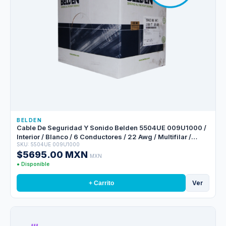
BELDEN
Cable De Seguridad Y Sonido Belden 5504UE 009U1000 /
Interior / Blanco / 6 Conductores / 22 Awg / Multifilar /
SKU: 5504UE 009U1000
Forro Pvc / Cmr / En Caja / 1,000 Pies 305 Metros
$5695.00 MXN
MXN
● Disponible
Ver
+ Carrito