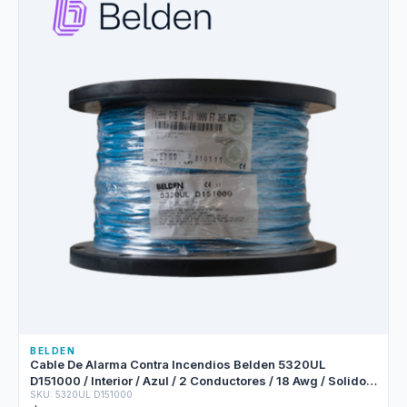
BELDEN
Cable De Alarma Contra Incendios Belden 5320UL
D151000 / Interior / Azul / 2 Conductores / 18 Awg / Solido /
SKU: 5320UL D151000
Forro Pvc / Cmr - Fplr / Bobina / 1,000 Pies 305 Metros