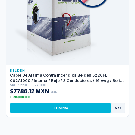
BELDEN
Cable De Alarma Contra Incendios Belden 5220FL
002A1000 / Interior / Rojo / 2 Conductores / 16 Awg / Solido
SKU: 5220FL 002A1000
/ Forro Pvc / Cmr - Fplr / Blindado / Bobina En Caja / 1,000
$7786.12 MXN
Pies 305 Metros
MXN
● Disponible
Ver
+ Carrito