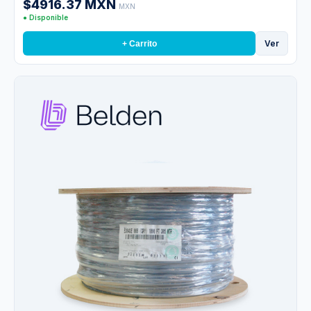
$4916.37 MXN
MXN
● Disponible
Ver
+ Carrito