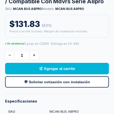
/ Compatible Con Mdvrs Serie A8pro
SKU:
MCAN BUS A8PRO
Modelo:
MCAN BUS A8PRO
$131.83
MXN
Precio con IVA incluido. Margen de instalación incluido.
6 pzas en CDMX · Entrega en 24-48h
● En existencia
−
+
🛒 Agregar al carrito
💬 Solicitar cotización con instalación
Especificaciones
SKU
MCAN BUS A8PRO