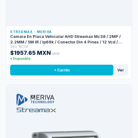
STREAMAX - MERIVA
Camara En Placa Vehicular AHD Streamax Mc38 / 2MP /
2.2MM / 5M IR / Ip69k / Conector Din 4 Pines / 12 Vcd /
SKU: MC38
Exterior
$1957.65 MXN
MXN
● Disponible
Ver
+ Carrito