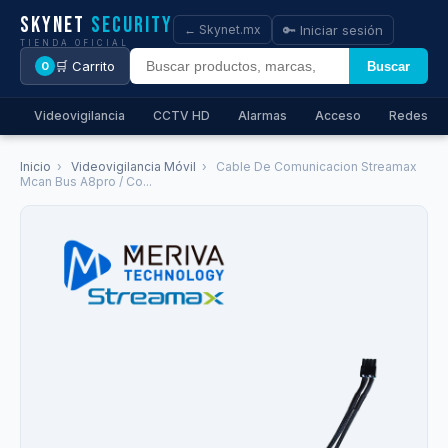
Skynet
Security
🔑 Iniciar sesión
← Skynet.mx
TIENDA OFICIAL
🛒 Carrito
Buscar
0
Videovigilancia
CCTV HD
Alarmas
Acceso
Redes
Inicio
›
Videovigilancia Móvil
›
Cable De Comunicacion Streamax
Mcan Bus A8pro / Co...