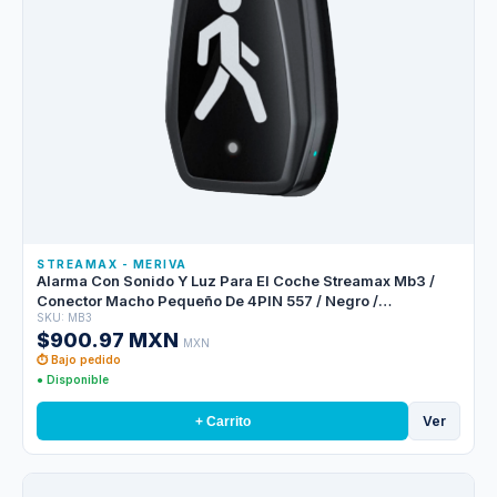
STREAMAX - MERIVA
Alarma Con Sonido Y Luz Para El Coche Streamax Mb3 /
Conector Macho Pequeño De 4PIN 557 / Negro /
SKU: MB3
Compatible Con M1n2.0-gw4 Y Mx3npro
$900.97 MXN
MXN
⏱ Bajo pedido
● Disponible
Ver
+ Carrito