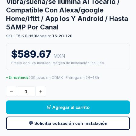
Vibra/suena/se Ilumina Al Tocarlo /
Compatible Con Alexa/google
Home/ifttt / App Ios Y Android / Hasta
5AMP Por Canal
SKU:
T5-2C-120
Modelo:
T5-2C-120
$589.67
MXN
Precio con IVA incluido. Margen de instalación incluido.
239 pzas en CDMX · Entrega en 24-48h
● En existencia
−
+
🛒 Agregar al carrito
💬 Solicitar cotización con instalación