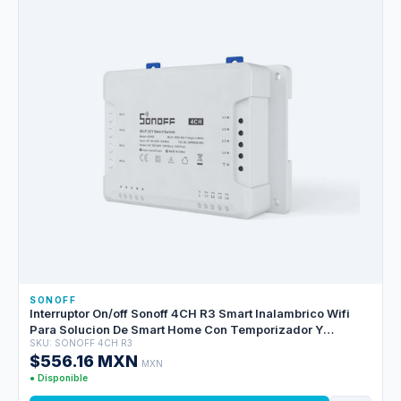
SONOFF
Interruptor On/off Sonoff 4CH R3 Smart Inalambrico Wifi
Para Solucion De Smart Home Con Temporizador Y
SKU: SONOFF 4CH R3
Montaje Din Rail Para Ios Y Android Compatible Con
$556.16 MXN
Alexa/google Home/nest/ifttt 4CH Wifi 2.4GHZ Hasta
MXN
10AMP Por Canal, 16AMP Totales
● Disponible