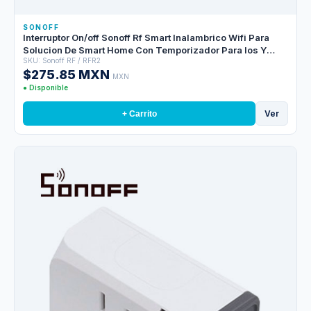
SONOFF
Interruptor On/off Sonoff Rf Smart Inalambrico Wifi Para
Solucion De Smart Home Con Temporizador Para Ios Y
SKU: Sonoff RF / RFR2
Android Compatible Con Alexa/google Home/nest/ifttt 1CH
$275.85 MXN
Wifi 2.4GHZ Hasta 10AMP Soporta Control Remoto Para
MXN
Interior De 433MHZ (modelo Remote433 No Incluido)
● Disponible
Ver
+ Carrito