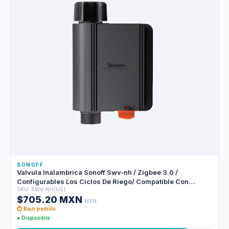
SONOFF
Valvula Inalambrica Sonoff Swv-nh / Zigbee 3.0 /
Configurables Los Ciclos De Riego/ Compatible Con
SKU: SWV-NH(US)
Alexa/google Home/ Home Assistant
$705.20 MXN
MXN
⏱ Bajo pedido
● Disponible