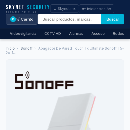
Skynet
Security
🔑 Iniciar sesión
← Skynet.mx
TIENDA OFICIAL
🛒 Carrito
Buscar
0
Videovigilancia
CCTV HD
Alarmas
Acceso
Redes
Inicio
›
Sonoff
›
Apagador De Pared Touch Tx Ultimate Sonoff T5-
2c-1...