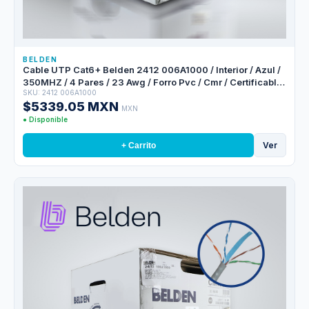
BELDEN
Cable UTP Cat6+ Belden 2412 006A1000 / Interior / Azul /
350MHZ / 4 Pares / 23 Awg / Forro Pvc / Cmr / Certificable
SKU: 2412 006A1000
/ Bobina En Caja / 1,000 Pies 305 Metros
$5339.05 MXN
MXN
● Disponible
Ver
+ Carrito