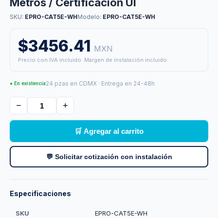
Metros / Certificacion Ul
SKU:
EPRO-CAT5E-WH
Modelo:
EPRO-CAT5E-WH
$3456.41
MXN
Precio con IVA incluido. Margen de instalación incluido.
24 pzas en CDMX · Entrega en 24-48h
● En existencia
−
+
🛒 Agregar al carrito
💬 Solicitar cotización con instalación
Especificaciones
SKU
EPRO-CAT5E-WH