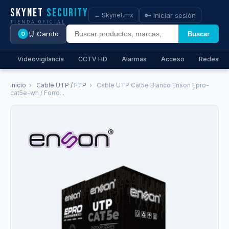
Skynet
Security
🔑 Iniciar sesión
← Skynet.mx
TIENDA OFICIAL
🛒 Carrito
Buscar
0
Videovigilancia
CCTV HD
Alarmas
Acceso
Redes
Inicio
›
Cable UTP / FTP
›
Cable UTP Cat5e Blanco Enson Epro-
cat5e-wh / Forro...