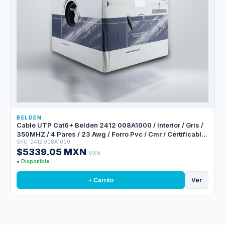
BELDEN
Cable UTP Cat6+ Belden 2412 008A1000 / Interior / Gris /
350MHZ / 4 Pares / 23 Awg / Forro Pvc / Cmr / Certificable
SKU: 2412 008A1000
/ Bobina En Caja / 1,000 Pies 305 Metros
$5339.05 MXN
MXN
● Disponible
Ver
+ Carrito