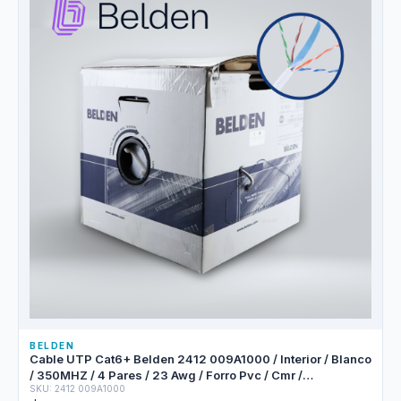
BELDEN
Cable UTP Cat6+ Belden 2412 009A1000 / Interior / Blanco
/ 350MHZ / 4 Pares / 23 Awg / Forro Pvc / Cmr /
SKU: 2412 009A1000
Certificable / Bobina En Caja / 1,000 Pies 305 Metros