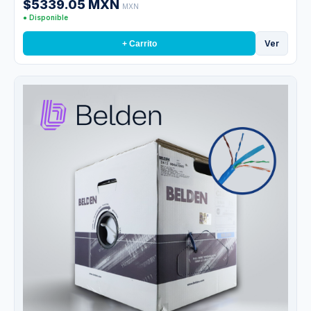
$5339.05 MXN
MXN
● Disponible
Ver
+ Carrito