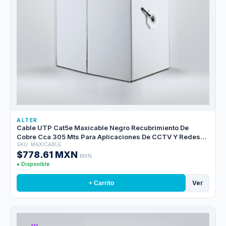
ALTER
Cable UTP Cat5e Maxicable Negro Recubrimiento De
Cobre Cca 305 Mts Para Aplicaciones De CCTV Y Redes
SKU: MAXICABLE
Domesticas, Cubierta Pvc
$778.61 MXN
MXN
● Disponible
Ver
+ Carrito