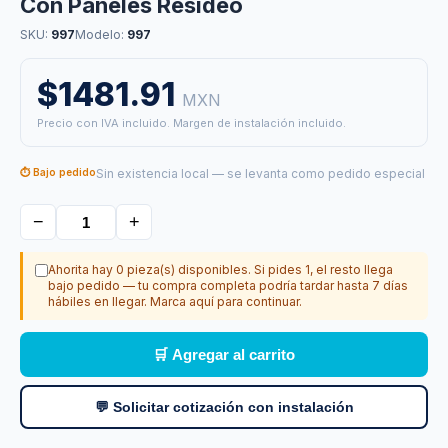
Con Paneles Resideo
SKU:
997
Modelo:
997
$1481.91
MXN
Precio con IVA incluido. Margen de instalación incluido.
⏱ Bajo pedido
Sin existencia local — se levanta como pedido especial
−
+
Ahorita hay 0 pieza(s) disponibles. Si pides 1, el resto llega
bajo pedido — tu compra completa podría tardar hasta 7 días
hábiles en llegar. Marca aquí para continuar.
🛒 Agregar al carrito
💬 Solicitar cotización con instalación