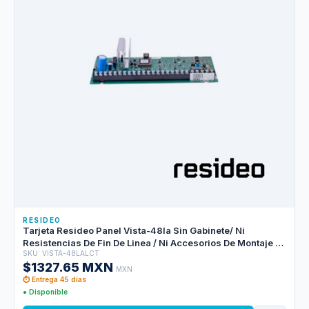
RESIDEO
Tarjeta Resideo Panel Vista-48la Sin Gabinete/ Ni
Resistencias De Fin De Linea / Ni Accesorios De Montaje /
SKU: VISTA-48LALCT
Preparado Para Recibir 8 Zonas / 15 Zonas Con Doblaje De
$1327.65 MXN
Zonas Y Expandible Hasta 48 Zonas.
MXN
⏱ Entrega 45 días
● Disponible