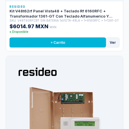
RESIDEO
Kit V48t62rf Panel Vista48 + Teclado Rf 6160RFC +
Transformador 1361-GT Con Teclado Alfanumerico Y
SKU: V48T60RFCBT SIN BATERIA 1xVISTA-48LA + 1x6160RFC + 1x1361-GT
Receptor De Hasta 40 Zonas
$6014.97 MXN
MXN
● Disponible
Ver
+ Carrito