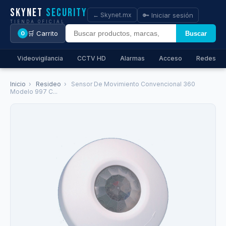
Skynet
Security
🔑 Iniciar sesión
← Skynet.mx
TIENDA OFICIAL
🛒 Carrito
Buscar
0
Videovigilancia
CCTV HD
Alarmas
Acceso
Redes
Inicio
›
Resideo
›
Sensor De Movimiento Convencional 360
Modelo 997 C...