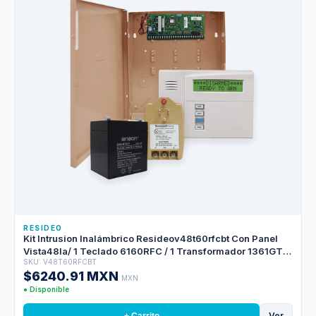
RESIDEO
Kit Intrusion Inalámbrico Resideov48t60rfcbt Con Panel
Vista48la/ 1 Teclado 6160RFC / 1 Transformador 1361GT/ 1
SKU: V48T60RFCBT
Bateria Ens-bt412
$6240.91 MXN
MXN
● Disponible
Ver
+ Carrito