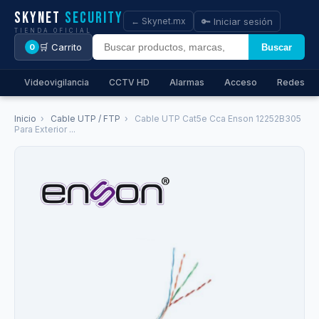
Skynet
Security
🔑 Iniciar sesión
← Skynet.mx
TIENDA OFICIAL
🛒 Carrito
Buscar
0
Videovigilancia
CCTV HD
Alarmas
Acceso
Redes
Inicio
›
Cable UTP / FTP
›
Cable UTP Cat5e Cca Enson 12252B305
Para Exterior ...