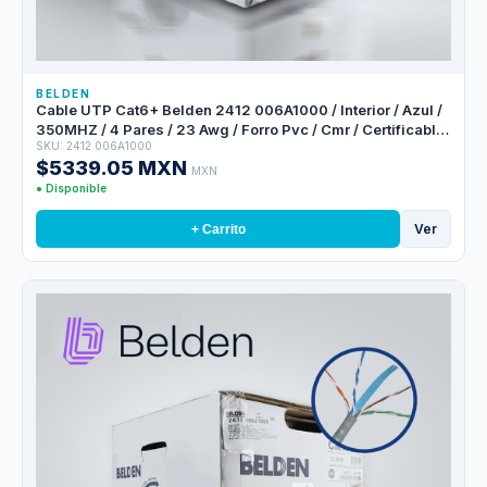
BELDEN
Cable UTP Cat6+ Belden 2412 006A1000 / Interior / Azul /
350MHZ / 4 Pares / 23 Awg / Forro Pvc / Cmr / Certificable
SKU: 2412 006A1000
/ Bobina En Caja / 1,000 Pies 305 Metros
$5339.05 MXN
MXN
● Disponible
Ver
+ Carrito