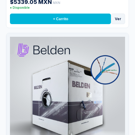
$5339.05 MXN
MXN
● Disponible
Ver
+ Carrito