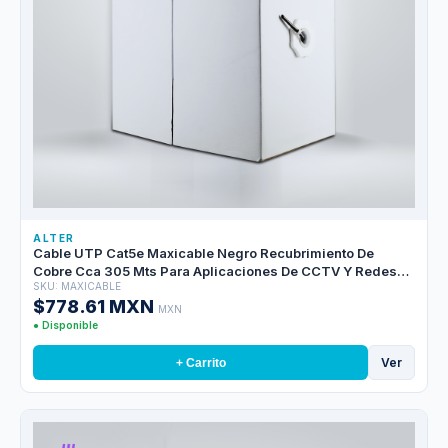
ALTER
Cable UTP Cat5e Maxicable Negro Recubrimiento De
Cobre Cca 305 Mts Para Aplicaciones De CCTV Y Redes
SKU: MAXICABLE
Domesticas, Cubierta Pvc
$778.61 MXN
MXN
● Disponible
Ver
+ Carrito