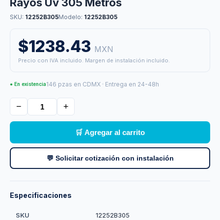
Rayos Uv 305 Metros
SKU:
12252B305
Modelo:
12252B305
$1238.43
MXN
Precio con IVA incluido. Margen de instalación incluido.
146 pzas en CDMX · Entrega en 24-48h
● En existencia
−
+
🛒 Agregar al carrito
💬 Solicitar cotización con instalación
Especificaciones
SKU
12252B305