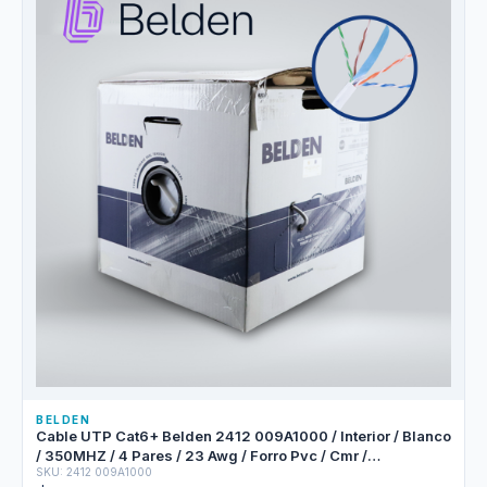
BELDEN
Cable UTP Cat6+ Belden 2412 009A1000 / Interior / Blanco
/ 350MHZ / 4 Pares / 23 Awg / Forro Pvc / Cmr /
SKU: 2412 009A1000
Certificable / Bobina En Caja / 1,000 Pies 305 Metros