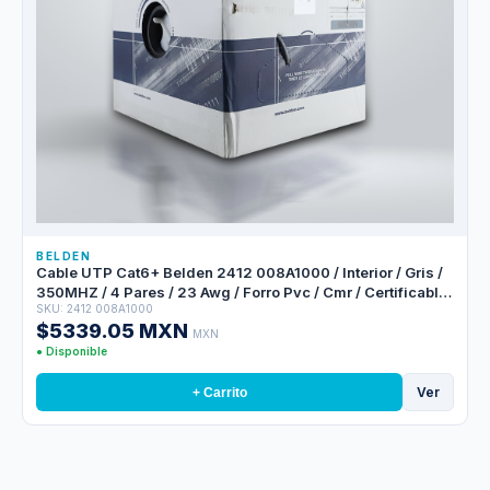
BELDEN
Cable UTP Cat6+ Belden 2412 008A1000 / Interior / Gris /
350MHZ / 4 Pares / 23 Awg / Forro Pvc / Cmr / Certificable
SKU: 2412 008A1000
/ Bobina En Caja / 1,000 Pies 305 Metros
$5339.05 MXN
MXN
● Disponible
Ver
+ Carrito