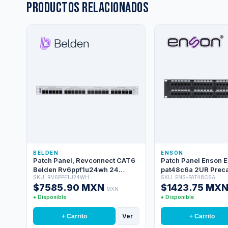
Productos relacionados
BELDEN
ENSON
Patch Panel, Revconnect CAT6
Patch Panel Enson 
Belden Rv6ppf1u24wh 24
pat48c6a 2UR Prec
SKU: RV6PPF1U24WH
SKU: ENS-PAT48C6A
Puertos RJ45 (precargado)
Cat6a 48 Puertos Mo
$7585.90 MXN
$1423.75 MX
Color Blanco 1 Unidad De Rack
Rack Estandar 19 P
MXN
Herramienta Compatible Rvutt01
● Disponible
● Disponible
Uso Interior Calibre Del
Conductor 23-24 Awg Incluye
Ver
+ Carrito
+ Carrito
Tornillos Correa Velcro Barra