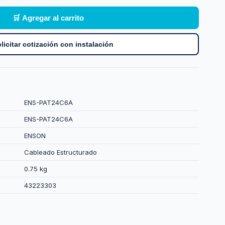
🛒 Agregar al carrito
licitar cotización con instalación
ENS-PAT24C6A
ENS-PAT24C6A
ENSON
Cableado Estructurado
0.75 kg
43223303