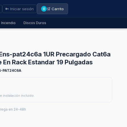
🔑 Iniciar sesión
🛒 Carrito
0
Incendio
Discos Duros
 Ens-pat24c6a 1UR Precargado Cat6a
 En Rack Estandar 19 Pulgadas
S-PAT24C6A
e instalación incluido.
trega en 24-48h