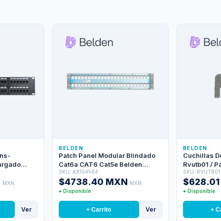
BELDEN
BELDEN
Ens-
Patch Panel Modular Blindado
Cuchillas D
argado
Cat6a CAT6 Cat5e Belden
Rvutb01 / P
SKU: AX104564
SKU: RVUTB01
ntaje En
Ax104564 48 Puertos RJ45
Revconnect
N
$4738.40 MXN
$628.0
ulgadas
(vacio) Estilo Keyconnect
MXN
MXN
Titanium 2 Unidades De Rack
● Disponible
● Disponible
Uso Interior Incluye Tornillos
Correa Velcro Barra De
Ver
Ver
+ Carrito
+ C
Conexion Cable Trasero Guia De