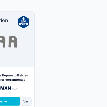
e Repuesto Belden
ara Herramientas
1 MXN
MXN
Ver
arrito