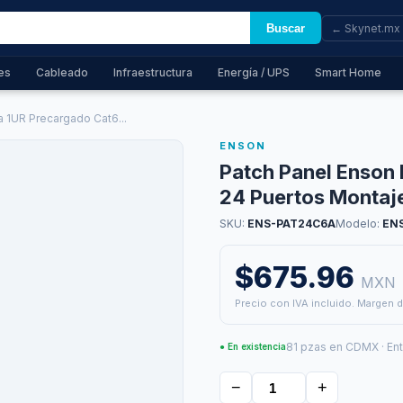
Buscar
← Skynet.mx
es
Cableado
Infraestructura
Energía / UPS
Smart Home
 1UR Precargado Cat6...
ENSON
Patch Panel Enson
24 Puertos Montaje
SKU:
ENS-PAT24C6A
Modelo:
EN
$675.96
MXN
Precio con IVA incluido. Margen d
81 pzas en CDMX · En
● En existencia
−
+