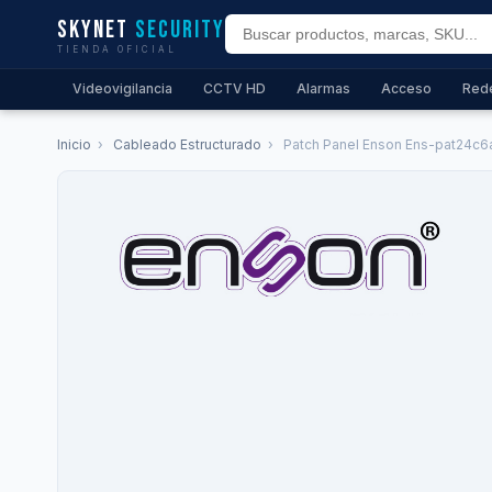
Skynet
Security
TIENDA OFICIAL
Videovigilancia
CCTV HD
Alarmas
Acceso
Red
Inicio
›
Cableado Estructurado
›
Patch Panel Enson Ens-pat24c6a