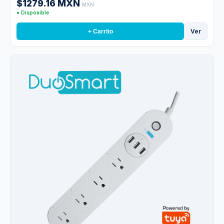
$1279.16 MXN
MXN
● Disponible
Ver
+ Carrito