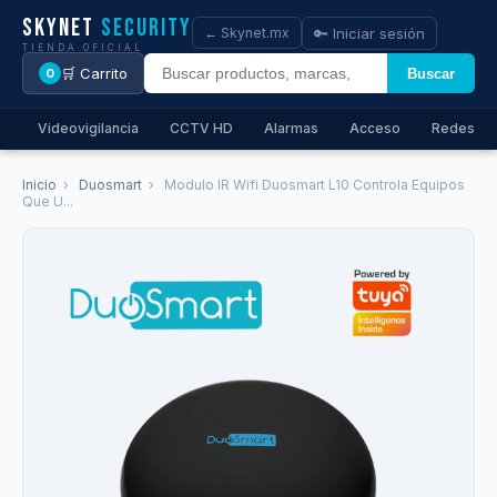
Skynet
Security
🔑 Iniciar sesión
← Skynet.mx
TIENDA OFICIAL
🛒 Carrito
Buscar
0
Videovigilancia
CCTV HD
Alarmas
Acceso
Redes
Inicio
›
Duosmart
›
Modulo IR Wifi Duosmart L10 Controla Equipos
Que U...