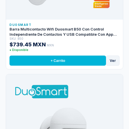
DUOSMART
Barra Multicontacto Wifi Duosmart B50 Con Control
Independiente De Contactos Y USB Compatible Con App
SKU: B50
Duosmart
$739.45 MXN
MXN
● Disponible
Ver
+ Carrito