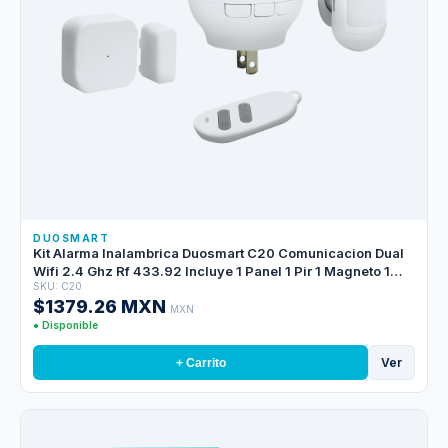
DUOSMART
Kit Alarma Inalambrica Duosmart C20 Comunicacion Dual
Wifi 2.4 Ghz Rf 433.92 Incluye 1 Panel 1 Pir 1 Magneto 1
SKU: C20
Llavero **compatible Con Sensores Duosmart C**
$1379.26 MXN
MXN
● Disponible
Ver
+ Carrito