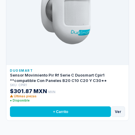
DUOSMART
Sensor Movimiento Pir Rf Serie C Duosmart Cpir1
**compatible Con Paneles B20 C10 C20 Y C30**
SKU: CPIR1
$301.87 MXN
MXN
⚠ Últimas piezas
● Disponible
Ver
+ Carrito