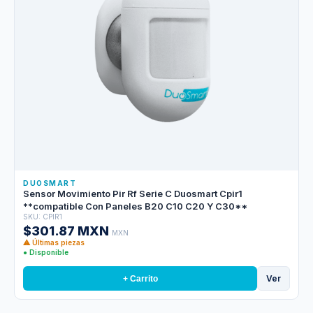
DUOSMART
Sensor Movimiento Pir Rf Serie C Duosmart Cpir1
**compatible Con Paneles B20 C10 C20 Y C30**
SKU: CPIR1
$301.87 MXN
MXN
⚠ Últimas piezas
● Disponible
Ver
+ Carrito