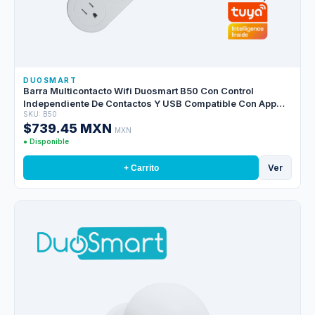
DUOSMART
Barra Multicontacto Wifi Duosmart B50 Con Control
Independiente De Contactos Y USB Compatible Con App
SKU: B50
Duosmart
$739.45 MXN
MXN
● Disponible
Ver
+ Carrito