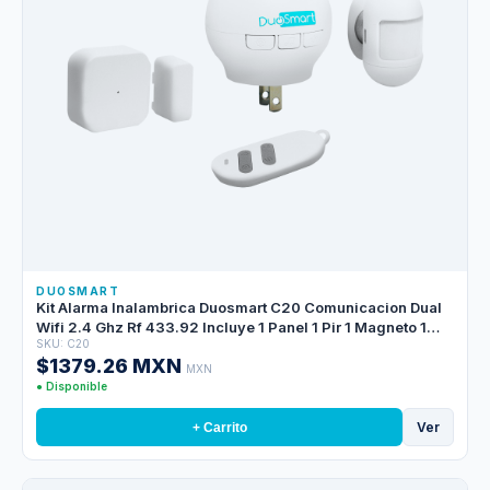
DUOSMART
Kit Alarma Inalambrica Duosmart C20 Comunicacion Dual
Wifi 2.4 Ghz Rf 433.92 Incluye 1 Panel 1 Pir 1 Magneto 1
SKU: C20
Llavero **compatible Con Sensores Duosmart C**
$1379.26 MXN
MXN
● Disponible
Ver
+ Carrito