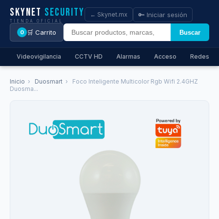
Skynet
Security
🔑 Iniciar sesión
← Skynet.mx
TIENDA OFICIAL
🛒 Carrito
Buscar
0
Videovigilancia
CCTV HD
Alarmas
Acceso
Redes
Inicio
›
Duosmart
›
Foco Inteligente Multicolor Rgb Wifi 2.4GHZ
Duosma...