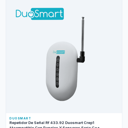
DUOSMART
Repetidor De Señal Rf 433.92 Duosmart Crep1
**compatible Con Paneles Y Sensores Serie C**