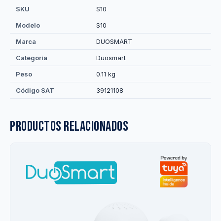
SKU
S10
Modelo
S10
Marca
DUOSMART
Categoría
Duosmart
Peso
0.11 kg
Código SAT
39121108
Productos relacionados