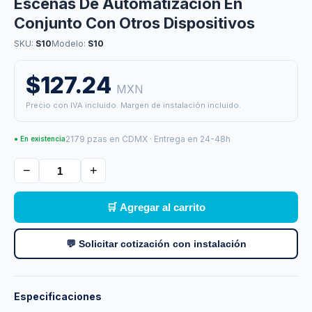
Escenas De Automatizacion En
Conjunto Con Otros Dispositivos
SKU:
S10
Modelo:
S10
$127.24
MXN
Precio con IVA incluido. Margen de instalación incluido.
2179 pzas en CDMX · Entrega en 24-48h
● En existencia
−
+
🛒 Agregar al carrito
💬 Solicitar cotización con instalación
Especificaciones