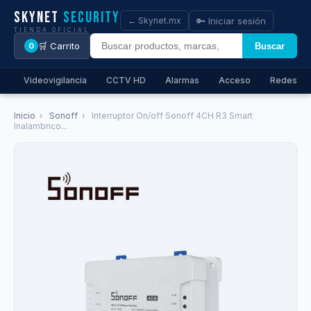
Skynet
Security
🔑 Iniciar sesión
← Skynet.mx
TIENDA OFICIAL
🛒 Carrito
Buscar
0
Videovigilancia
CCTV HD
Alarmas
Acceso
Redes
Inicio
›
Sonoff
›
Interruptor On/off Sonoff 4CH R3 Smart
Inalambrico...