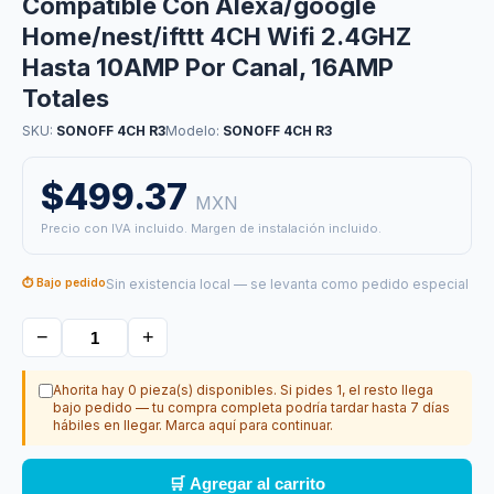
Compatible Con Alexa/google
Home/nest/ifttt 4CH Wifi 2.4GHZ
Hasta 10AMP Por Canal, 16AMP
Totales
SKU:
SONOFF 4CH R3
Modelo:
SONOFF 4CH R3
$499.37
MXN
Precio con IVA incluido. Margen de instalación incluido.
⏱ Bajo pedido
Sin existencia local — se levanta como pedido especial
−
+
Ahorita hay 0 pieza(s) disponibles. Si pides 1, el resto llega
bajo pedido — tu compra completa podría tardar hasta 7 días
hábiles en llegar. Marca aquí para continuar.
🛒 Agregar al carrito