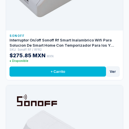
SONOFF
Interruptor On/off Sonoff Rf Smart Inalambrico Wifi Para
Solucion De Smart Home Con Temporizador Para Ios Y
SKU: Sonoff RF / RFR2
Android Compatible Con Alexa/google Home/nest/ifttt 1CH
$275.85 MXN
Wifi 2.4GHZ Hasta 10AMP Soporta Control Remoto Para
MXN
Interior De 433MHZ (modelo Remote433 No Incluido)
● Disponible
Ver
+ Carrito