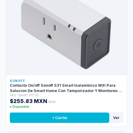
SONOFF
Contacto On/off Sonoff S31 Smart Inalambrico Wifi Para
Solucion De Smart Home Con Temporizador Y Monitoreo En
SKU: Sonoff S31 US
Tiempo Real De Energia Para Ios Y Android Compatible
$255.83 MXN
Con Alexa/google Home/ifttt Wifi 2.4GHZ Hasta 16AMP
MXN
● Disponible
Ver
+ Carrito