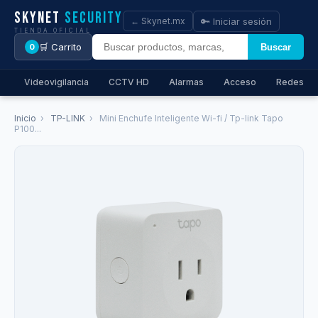
Skynet
Security
🔑 Iniciar sesión
← Skynet.mx
TIENDA OFICIAL
🛒 Carrito
Buscar
0
Videovigilancia
CCTV HD
Alarmas
Acceso
Redes
Inicio
›
TP-LINK
›
Mini Enchufe Inteligente Wi-fi / Tp-link Tapo
P100...