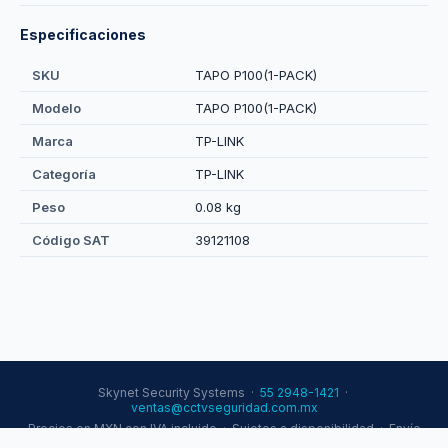
Especificaciones
SKU
TAPO P100(1-PACK)
Modelo
TAPO P100(1-PACK)
Marca
TP-LINK
Categoría
TP-LINK
Peso
0.08 kg
Código SAT
39121108
Skynet Security Systems ·
55 2948-1421
·
ventas@cctvseguridad.com.mx
Precios en MXN con IVA incluido · Sujetos a disponibilidad · Envío
a toda la República