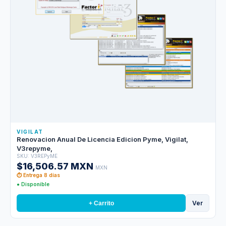
VIGILAT
Renovacion Anual De Licencia Edicion Pyme, Vigilat,
V3repyme,
SKU: V3REPyME
$16,506.57 MXN
MXN
⏱ Entrega 8 días
● Disponible
Ver
+ Carrito