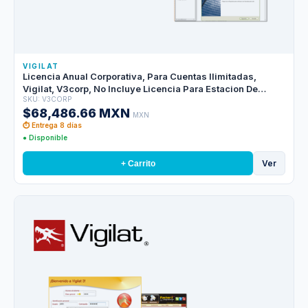
VIGILAT
Licencia Anual Corporativa, Para Cuentas Ilimitadas,
Vigilat, V3corp, No Incluye Licencia Para Estacion De
SKU: V3CORP
Trabajo, Las Licencias Para Estaciones De Red Se
$68,486.66 MXN
Adquieren Por Separado.
MXN
⏱ Entrega 8 días
● Disponible
Ver
+ Carrito