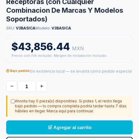
Receptoras (con Cualquier
Combinacion De Marcas Y Modelos
Soportados)
SKU:
V3BASICA
Modelo:
V3BASICA
$43,856.44
MXN
Precio con IVA incluido. Margen de instalación incluido.
⏱ Bajo pedido
Sin existencia local — se levanta como pedido especial
−
+
Ahorita hay 0 pieza(s) disponibles. Si pides 1, el resto llega
bajo pedido — tu compra completa podría tardar hasta 7 días
hábiles en llegar. Marca aquí para continuar.
🛒 Agregar al carrito