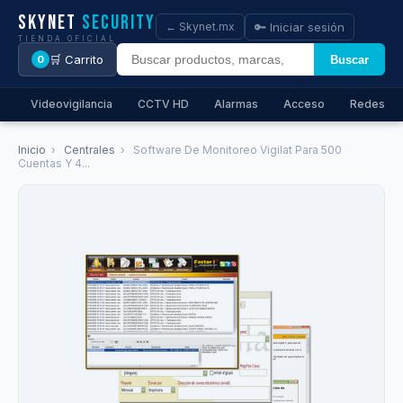
Skynet
Security
🔑 Iniciar sesión
← Skynet.mx
TIENDA OFICIAL
🛒 Carrito
Buscar
0
Videovigilancia
CCTV HD
Alarmas
Acceso
Redes
Inicio
›
Centrales
›
Software De Monitoreo Vigilat Para 500
Cuentas Y 4...