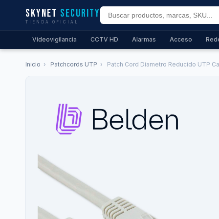
Skynet
Security
TIENDA OFICIAL
Videovigilancia
CCTV HD
Alarmas
Acceso
Red
Inicio
›
Patchcords UTP
›
Patch Cord Diametro Reducido UTP Cat