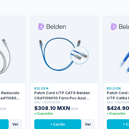
BELDEN
BELDEN
o Reducido
Patch Cord UTP CAT6 Belden
Patch Cord
Cad1108004
C6d1106010 Forro Pvc Azul
UTP Cat6a 
SKU: C6D1106010
SKU: CAD1106
ares / 28
Cmr-riser 4 Pares Calibre
/ Interior / 
$308.10 MXN
$424.9
r / 4 Pies
Conductor 28 Awg Diametro
Awg / Forro 
MXN
MXN
Reducido Cobre Estañado
Metros
● Disponible
● Disponible
Multifilar Uso Interior Partes
Relacionadas:conectores
Ver
Ver
+ Carrito
+ C