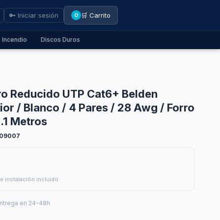
🔑 Iniciar sesión
🛒 Carrito
0
Incendio
Discos Duros
ro Reducido UTP Cat6+ Belden
or / Blanco / 4 Pares / 28 Awg / Forro
2.1 Metros
109007
e instalación incluido.
ntrega en 24-48h