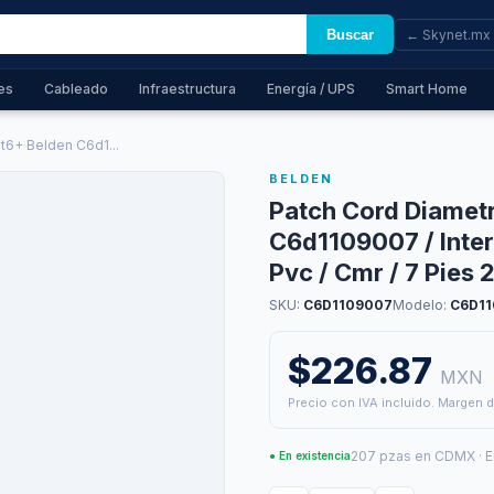
Buscar
← Skynet.mx
es
Cableado
Infraestructura
Energía / UPS
Smart Home
6+ Belden C6d1...
BELDEN
Patch Cord Diamet
C6d1109007 / Interi
Pvc / Cmr / 7 Pies 
SKU:
C6D1109007
Modelo:
C6D1
$226.87
MXN
Precio con IVA incluido. Margen d
207 pzas en CDMX · E
● En existencia