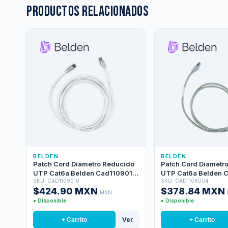
Productos relacionados
BELDEN
BELDEN
Patch Cord Diametro Reducido
Patch Cord Diametr
UTP Cat6a Belden Cad1109010
UTP Cat6a Belden 
SKU: CAD1109010
SKU: CAD1108004
/ Interior / Blanco / 4 Pares / 28
/ Interior / Gris / 4 P
$424.90 MXN
$378.84 MXN
Awg / Forro Pvc / Cmr / 10 Pies 3
Awg / Forro Pvc / Cm
MXN
Metros
1.2 Metros
● Disponible
● Disponible
Ver
+ Carrito
+ Carrito