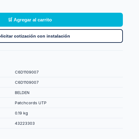
🛒 Agregar al carrito
licitar cotización con instalación
C6D1109007
C6D1109007
BELDEN
Patchcords UTP
0.19 kg
43223303