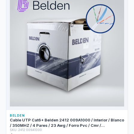
BELDEN
Cable UTP Cat6+ Belden 2412 009A1000 / Interior / Blanco
/ 350MHZ / 4 Pares / 23 Awg / Forro Pvc / Cmr /
SKU: 2412 009A1000
Certificable / Bobina En Caja / 1,000 Pies 305 Metros