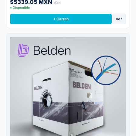
$5339.05 MXN
MXN
● Disponible
Ver
+ Carrito