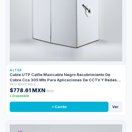
ALTER
Cable UTP Cat5e Maxicable Negro Recubrimiento De
Cobre Cca 305 Mts Para Aplicaciones De CCTV Y Redes
SKU: MAXICABLE
Domesticas, Cubierta Pvc
$778.61 MXN
MXN
● Disponible
Ver
+ Carrito