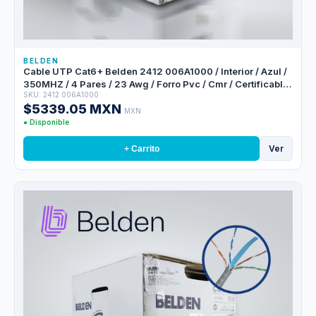
BELDEN
Cable UTP Cat6+ Belden 2412 006A1000 / Interior / Azul /
350MHZ / 4 Pares / 23 Awg / Forro Pvc / Cmr / Certificable
SKU: 2412 006A1000
/ Bobina En Caja / 1,000 Pies 305 Metros
$5339.05 MXN
MXN
● Disponible
Ver
+ Carrito