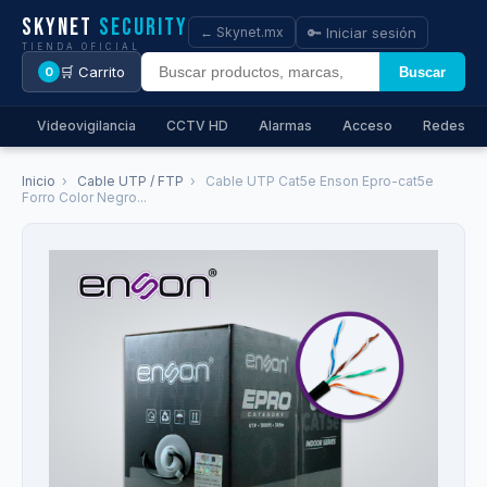
Skynet
Security
🔑 Iniciar sesión
← Skynet.mx
TIENDA OFICIAL
🛒 Carrito
Buscar
0
Videovigilancia
CCTV HD
Alarmas
Acceso
Redes
Inicio
›
Cable UTP / FTP
›
Cable UTP Cat5e Enson Epro-cat5e
Forro Color Negro...