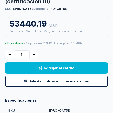
(certificacion Ul)
SKU:
EPRO-CAT5E
Modelo:
EPRO-CAT5E
$3440.19
MXN
Precio con IVA incluido. Margen de instalación incluido.
242 pzas en CDMX · Entrega en 24-48h
● En existencia
−
+
🛒 Agregar al carrito
💬 Solicitar cotización con instalación
Especificaciones
SKU
EPRO-CAT5E