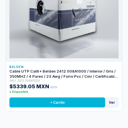
BELDEN
Cable UTP Cat6+ Belden 2412 008A1000 / Interior / Gris /
350MHZ / 4 Pares / 23 Awg / Forro Pvc / Cmr / Certificable
SKU: 2412 008A1000
/ Bobina En Caja / 1,000 Pies 305 Metros
$5339.05 MXN
MXN
● Disponible
Ver
+ Carrito