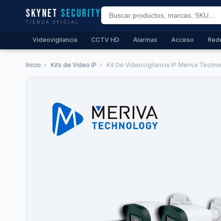
Skynet
Security
TIENDA OFICIAL
Videovigilancia
CCTV HD
Alarmas
Acceso
Red
Inicio
›
Kits de Video IP
›
Kit De Videovigilancia IP Meriva Techn