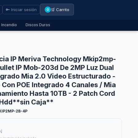
🔑 Iniciar sesión
🛒 Carrito
0
Incendio
Discos Duros
ncia IP Meriva Technology Mkip2mp-
ullet IP Mob-203d De 2MP Luz Dual
grado Mia 2.0 Video Estructurado -
Con POE Integrado 4 Canales / Mia
namiento Hasta 10TB - 2 Patch Cord
 Hdd**sin Caja**
KIP2MP-2B-4P
N