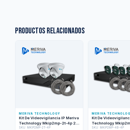
Productos relacionados
MERIVA TECHNOLOGY
MERIVA TECHNOLO
Kit De Videovigilancia IP Meriva
Kit De Videovigilanc
Technology Mkip2mp-2t-4p 2
Technology Mkip2m
SKU: MKIP2MP-2T-4P
SKU: MKIP2MP-4B-4P
Cámaras Turret IP Mtd-203d De
Cámaras Bullet IP 