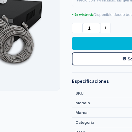
Precio con IVA incluido. Margen d
Disponible desde bod
● En existencia
−
+
💬 So
Especificaciones
SKU
Modelo
Marca
Categoría