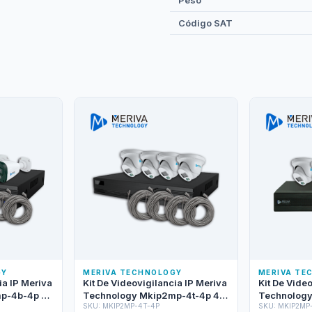
Peso
Código SAT
GY
MERIVA TECHNOLOGY
MERIVA TE
ia IP Meriva
Kit De Videovigilancia IP Meriva
Kit De Vide
p-4b-4p 4
Technology Mkip2mp-4t-4p 4
Technology
SKU: MKIP2MP-4T-4P
SKU: MKIP2MP
Mob-203d De
Cámaras Turret IP Mtd-203d De
Cámaras Tu