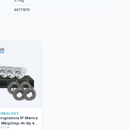
3.1 kg
46171610
CHNOLOGY
ovigilancia IP Meriva
 Mkip2mp-4t-8p 4
-4T-8P
rret IP Mtd-203d De