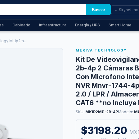
Buscar
← Skynet.mx
es
Cableado
Infraestructura
Energía / UPS
Smart Home
ology Mkip2m...
MERIVA TECHNOLOGY
Kit De Videovigila
2b-4p 2 Cámaras B
Con Microfono Inte
NVR Mnvr-1744-4p 
2.0 / LPR / Almace
CAT6 **no Incluye
SKU:
MKIP2MP-2B-4P
Modelo:
M
$3198.20
MX