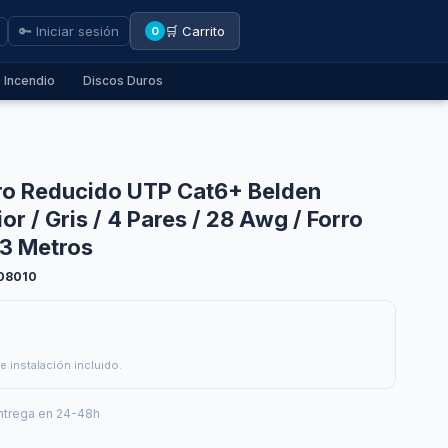
🔑 Iniciar sesión
🛒 Carrito
0
Incendio
Discos Duros
ro Reducido UTP Cat6+ Belden
or / Gris / 4 Pares / 28 Awg / Forro
 3 Metros
08010
e instalación incluido.
ntrega en 24-48h