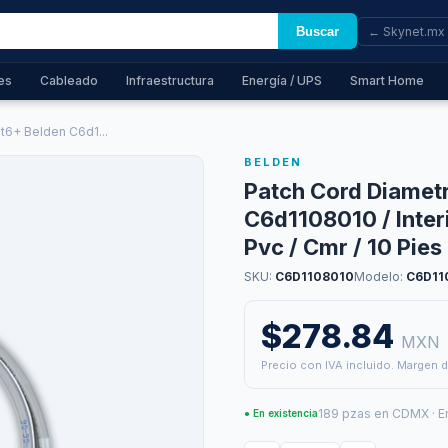
Buscar
← Skynet.mx
es
Cableado
Infraestructura
Energía / UPS
Smart Home
6+ Belden C6d1...
BELDEN
Patch Cord Diamet
C6d1108010 / Interi
Pvc / Cmr / 10 Pies
SKU:
C6D1108010
Modelo:
C6D11
$278.84
MXN
Precio con IVA incluido. Margen d
189 pzas en CDMX · E
● En existencia