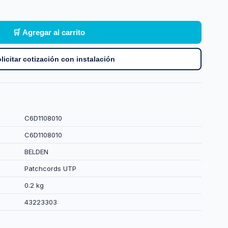
🛒 Agregar al carrito
licitar cotización con instalación
C6D1108010
C6D1108010
BELDEN
Patchcords UTP
0.2 kg
43223303