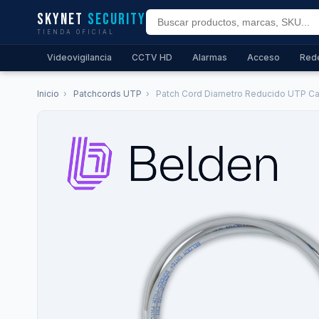
Skynet
Security
TIENDA OFICIAL
Videovigilancia
CCTV HD
Alarmas
Acceso
Red
Inicio
›
Patchcords UTP
›
Patch Cord Diametro Reducido UTP Cat