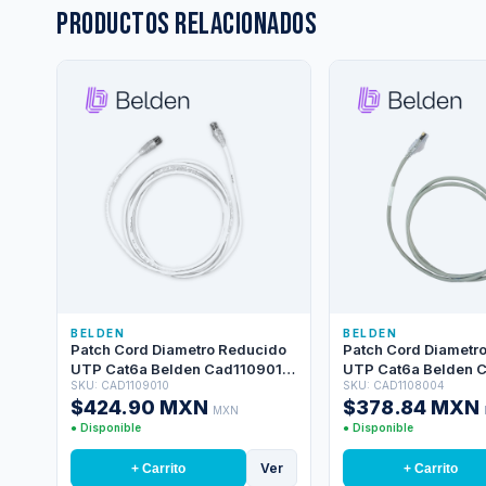
Productos relacionados
BELDEN
BELDEN
Patch Cord Diametro Reducido
Patch Cord Diametr
UTP Cat6a Belden Cad1109010
UTP Cat6a Belden 
SKU: CAD1109010
SKU: CAD1108004
/ Interior / Blanco / 4 Pares / 28
/ Interior / Gris / 4 P
$424.90 MXN
$378.84 MXN
Awg / Forro Pvc / Cmr / 10 Pies 3
Awg / Forro Pvc / Cm
MXN
Metros
1.2 Metros
● Disponible
● Disponible
Ver
+ Carrito
+ Carrito