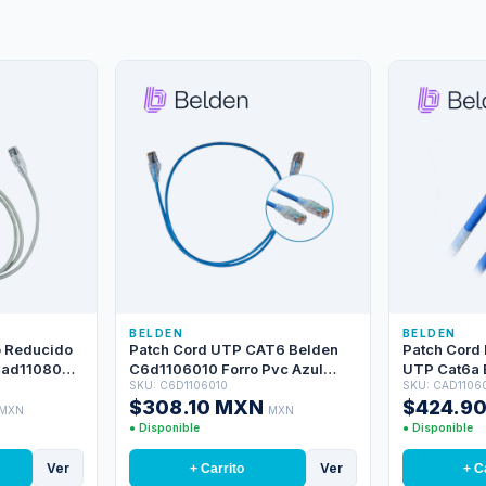
BELDEN
BELDEN
o Reducido
Patch Cord UTP CAT6 Belden
Patch Cord
Cad1108004
C6d1106010 Forro Pvc Azul
UTP Cat6a 
SKU: C6D1106010
SKU: CAD1106
ares / 28
Cmr-riser 4 Pares Calibre
/ Interior / 
$308.10 MXN
$424.9
r / 4 Pies
Conductor 28 Awg Diametro
Awg / Forro 
MXN
MXN
Reducido Cobre Estañado
Metros
● Disponible
● Disponible
Multifilar Uso Interior Partes
Relacionadas:conectores
Ver
Ver
+ Carrito
+ C